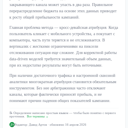
закрывающего канала может упасть в два раза. Правильное
перераспределение бюджета на основе этих данных приводит
к росту общей прибыльности кампаний.
Главная проблема метода — кросс-девайсная атрибуция. Когда
пользователь кликает с мобильного устройства, а покупает с
компьютера, часть пути теряется и не отслеживается. В
вертикалях с жесткими ограничениями на пиксели
отслеживания ситуация еще сложнее. Для корректной работы
data-driven моделей требуется значительный объем данных,
при их недостатке результаты могут быть неточными.
При наличии достаточного трафика и настроенной сквозной
аналитики многократная атрибуция становится обязательным
инструментом. Без нее арбитражники часто отключают
каналы, которые фактически приносят прибыль, и не
понимают причин падения общих показателей кампании.
📝 Определение написано простым языком — чтобы было понятно с первого
прочтения.
Все термины →
Редактор:
Давид Артов
· обновлено 16 апреля 2026
ДА