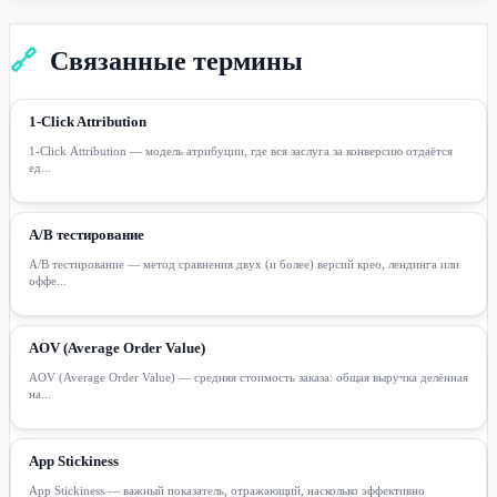
🔗
Связанные термины
1-Click Attribution
1-Click Attribution — модель атрибуции, где вся заслуга за конверсию отдаётся
ед...
A/B тестирование
A/B тестирование — метод сравнения двух (и более) версий крео, лендинга или
оффе...
AOV (Average Order Value)
AOV (Average Order Value) — средняя стоимость заказа: общая выручка делённая
на...
App Stickiness
App Stickiness — важный показатель, отражающий, насколько эффективно