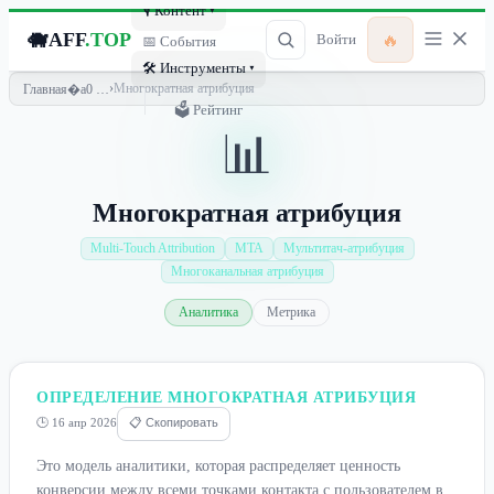
🎙 Контент ▾
🐗
AFF
.TOP
🔥
Войти
📅 События
🛠 Инструменты ▾
›
Многократная атрибуция
Главная
🗳 Рейтинг
📊
Многократная атрибуция
Multi-Touch Attribution
MTA
Мультитач-атрибуция
Многоканальная атрибуция
Аналитика
Метрика
ОПРЕДЕЛЕНИЕ МНОГОКРАТНАЯ АТРИБУЦИЯ
🕒 16 апр 2026
📋 Скопировать
Это модель аналитики, которая распределяет ценность
конверсии между всеми точками контакта с пользователем в