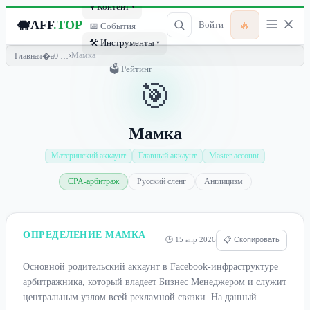
🎙 Контент ▾
🐗
AFF
.TOP
🔥
Войти
📅 События
🛠 Инструменты ▾
›
Мамка
Главная
🗳 Рейтинг
🎯
Мамка
Материнский аккаунт
Главный аккаунт
Master account
CPA-арбитраж
Русский сленг
Англицизм
ОПРЕДЕЛЕНИЕ МАМКА
🕒 15 апр 2026
📋 Скопировать
Основной родительский аккаунт в Facebook-инфраструктуре
арбитражника, который владеет Бизнес Менеджером и служит
центральным узлом всей рекламной связки. На данный