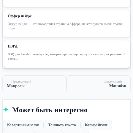
Оффер пейдж
Оффер пейдж — это посадочная страница оффера, на которую ты льёшь трафик
и где п...
ПЗРД
ПЗРД — Facebook-аккаунты, которые прошли проверку и сняли запрет рекламной
деяте...
← Предыдущий
Следующий →
Макросы
Манибэк
✦
Может быть интересно
Когортный анализ
Тошнота текста
Копирайтинг