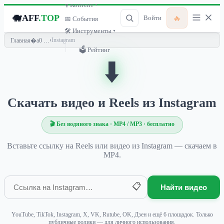
🎙 Контент ▾
🐗
AFF
.TOP
🔥
Войти
📅 События
🛠 Инструменты ▾
›
Instagram
Главная
🗳 Рейтинг
⬇️
Скачать видео и Reels из Instagram
🎬 Без водяного знака · MP4 / MP3 · бесплатно
Вставьте ссылку на Reels или видео из Instagram — скачаем в
MP4.
Ссылка на видео
📋
Найти видео
YouTube, TikTok, Instagram, X, VK, Rutube, OK, Дзен и ещё 6 площадок. Только
публичные ролики — для личного использования.