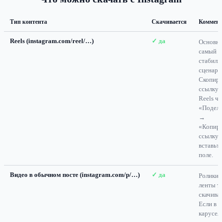
Тип контента
Скачивается
Коммен
Reels (instagram.com/reel/…)
✓ да
Основно
самый
стабиль
сценари
Скопир
ссылку 
Reels че
«Подели
→
«Копир
ссылку»
вставьте
поле.
Видео в обычном посте (instagram.com/p/…)
✓ да
Ролики 
ленты т
скачива
Если в 
карусел