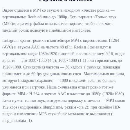
Видео отдаётся в MP4 со звуком в исходном качестве ролика —
вертикальные Reels обычно до 1080p. Есть вариант «Только звук
(MP3)», а размер файла показывается заранее, чтобы не качать
тяжёлый ролик вслепую на мобильном интернете.
Instagram хранит ролики в контейнере MP4 с видеопотоком H.264
(AVC) и звуком AAC на частоте 48 кГц. Reels и Stories идут в
вертикальном кадре 1080×1920 пикселей с соотношением 9:16, видео
в ленте — это 1080×1350 (4:5), 1080×1080 (1:1) или горизонталь до
1920×1080. Стандартная частота — 30 кадров в секунду, площадка
принимает и до 60 fps для динамичных сцен. Максимальная ширина,
которую Instagram сохраняет, — 1080 пикселей: всё, что больше,
ужимается при загрузке. Наша скачивалка отдаёт ровно тот же
формат: MP4 с H.264 и звуком AAC в качестве до 1080p (1920×1080).
Если нужен только звук, выгружаем дорожку отдельно — MP3 около
192 kbps (кодировщик libmp3lame, режим -q:a 2); при склейке HD-
видео и извлечении MP3 служебные метаданные вырезаются (-
map_metadata -1).