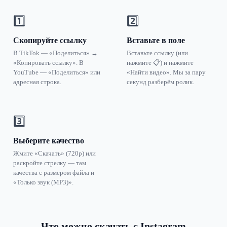
1️⃣
2️⃣
Скопируйте ссылку
Вставьте в поле
В TikTok — «Поделиться» →
Вставьте ссылку (или
«Копировать ссылку». В
нажмите 📋) и нажмите
YouTube — «Поделиться» или
«Найти видео». Мы за пару
адресная строка.
секунд разберём ролик.
3️⃣
Выберите качество
Жмите «Скачать» (720p) или
раскройте стрелку — там
качества с размером файла и
«Только звук (MP3)».
Что можно скачать с Instagram