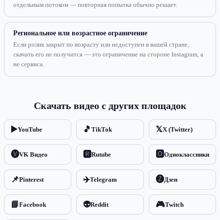
отдельным потоком — повторная попытка обычно решает.
Региональное или возрастное ограничение
Если ролик закрыт по возрасту или недоступен в вашей стране,
скачать его не получится — это ограничение на стороне Instagram, а
не сервиса.
Скачать видео с других площадок
▶️
🎵
𝕏
YouTube
TikTok
X (Twitter)
🅥
🆁
🅾️
VK Видео
Rutube
Одноклассники
📌
✈️
🅩
Pinterest
Telegram
Дзен
📘
👽
🎮
Facebook
Reddit
Twitch