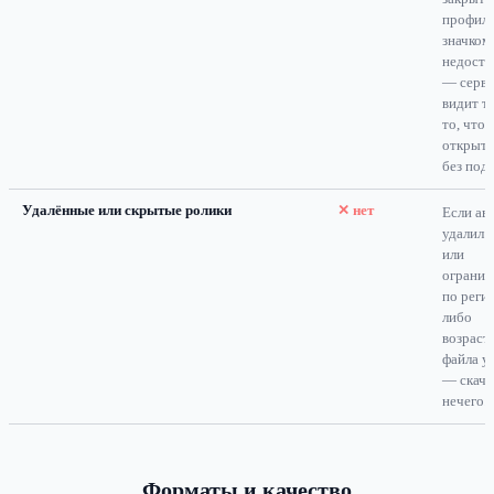
профиле
значком
недосту
— серв
видит т
то, что
открыто
без под
Удалённые или скрытые ролики
✕ нет
Если ав
удалил 
или
огранич
по реги
либо
возрасту
файла у
— скача
нечего.
Форматы и качество