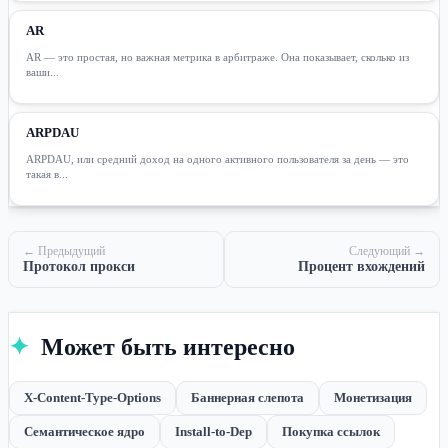
AR
AR — это простая, но важная метрика в арбитраже. Она показывает, сколько из
ваши...
ARPDAU
ARPDAU, или средний доход на одного активного пользователя за день — это
такая в...
← Предыдущий
Следующий →
Протокол прокси
Процент вхождений
✦
Может быть интересно
X-Content-Type-Options
Баннерная слепота
Монетизация
Семантическое ядро
Install-to-Dep
Покупка ссылок