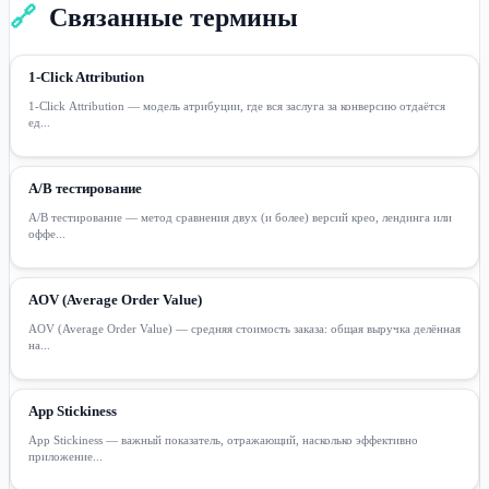
🔗
Связанные термины
1-Click Attribution
1-Click Attribution — модель атрибуции, где вся заслуга за конверсию отдаётся
ед...
A/B тестирование
A/B тестирование — метод сравнения двух (и более) версий крео, лендинга или
оффе...
AOV (Average Order Value)
AOV (Average Order Value) — средняя стоимость заказа: общая выручка делённая
на...
App Stickiness
App Stickiness — важный показатель, отражающий, насколько эффективно
приложение...