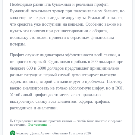
Необходимо различать бумажный и реальный профит.
Бумажный показывает трекер при положительном балансе, но
холд еще не закрыт и лиды не апрувнуты. Реальный означает,
что средства уже поступили на кошелек. Особенно важно не
путать эти понятия при реинвестировании с оборота,
поскольку это может привести к серьезным финансовым
потерям.
Профит служит индикатором эффективности всей связки, а
не просто метрикой. Одинаковая прибыль в 500 долларов при
бюджете 600 и 5000 долларов представляет принципиально
разные ситуации: первый случай демонстрирует высокую
эффективность, второй сигнализирует о проблемах. Поэтому
важно анализировать не только абсолютную цифру, но и ROI.
Устойчивый профит достигается через правильно
выстроенную связку всех элементов: оффера, трафика,
расходников и аналитики.
📝 Определение написано простым языком — чтобы было понятно с первого
прочтения.
Все термины →
Редактор:
Давид Артов
· обновлено 15 апреля 2026
ДА