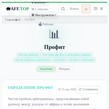
🎙 Контент ▾
🐗
AFF
.TOP
🔥
Войти
📅 События
🛠 Инструменты ▾
›
Профит
Главная
🗳 Рейтинг
📊
Профит
Чистая прибыль
Что такое профит в арбитраже трафика
чистая прибыль в арбитраже
net profit
профит в арбитраже
Аналитика
Метрика
ОПРЕДЕЛЕНИЕ ПРОФИТ
🕒 15 апр 2026
📋 Скопировать
Чистая прибыль арбитражника, представляющая собой
разницу между доходом от оффера и всеми реальными