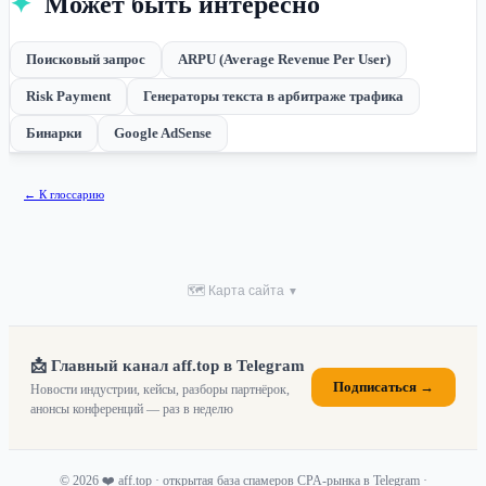
✦
Может быть интересно
Поисковый запрос
ARPU (Average Revenue Per User)
Risk Payment
Генераторы текста в арбитраже трафика
Бинарки
Google AdSense
← К глоссарию
🗺 Карта сайта
▼
📩 Главный канал aff.top в Telegram
Подписаться →
Новости индустрии, кейсы, разборы партнёрок,
анонсы конференций — раз в неделю
© 2026 ❤️ aff.top · открытая база спамеров CPA-рынка в Telegram ·