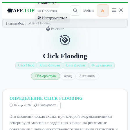
🎙 Контент ▾
🐗
AFF
.TOP
🔥
Войти
📅 События
🛠 Инструменты ▾
›
Click Flooding
Главная
🗳 Рейтинг
🎯
Click Flooding
Click Flood
Клик-флудинг
Клик флудинг
Флуд кликами
CPA-арбитраж
Фрод
Англицизм
ОПРЕДЕЛЕНИЕ CLICK FLOODING
🕒 16 апр 2026
📋 Скопировать
Это мошенническая схема, при которой злоумышленники
генерируют массивы поддельных кликов на рекламные
объявления с целью искусственного завышения статистики и