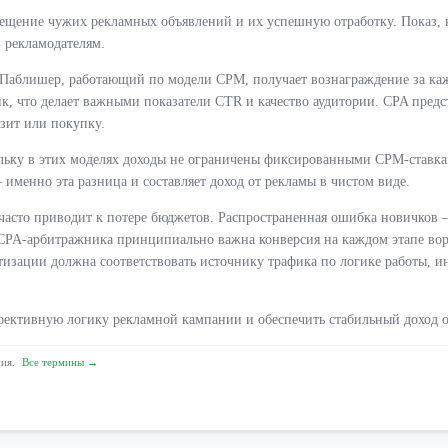
змещение чужих рекламных объявлений и их успешную отработку. Показ, 
 рекламодателям.
 Паблишер, работающий по модели CPM, получает вознаграждение за каж
к, что делает важными показатели CTR и качество аудитории. CPA предс
зит или покупку.
льку в этих моделях доходы не ограничены фиксированными CPM-ставкам
именно эта разница и составляет доход от рекламы в чистом виде.
сто приводит к потере бюджетов. Распространенная ошибка новичков —
 CPA-арбитражника принципиально важна конверсия на каждом этапе во
изации должна соответствовать источнику трафика по логике работы, ина
ективную логику рекламной кампании и обеспечить стабильный доход о
ния.
Все термины →