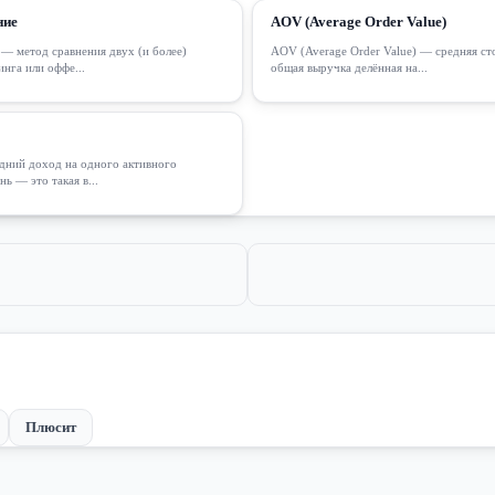
ние
AOV (Average Order Value)
 — метод сравнения двух (и более)
AOV (Average Order Value) — средняя сто
инга или оффе...
общая выручка делённая на...
ний доход на одного активного
нь — это такая в...
Плюсит