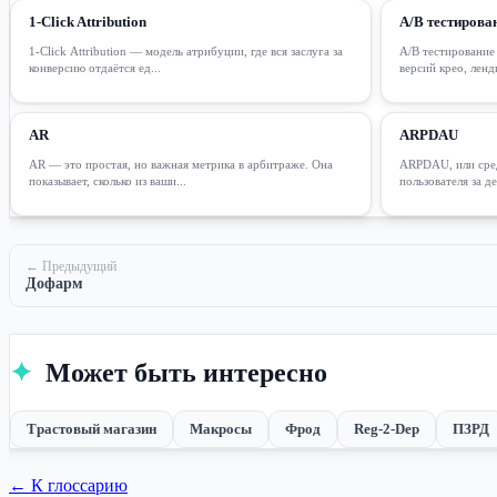
1-Click Attribution
A/B тестирова
1-Click Attribution — модель атрибуции, где вся заслуга за
A/B тестирование
конверсию отдаётся ед...
версий крео, ленд
AR
ARPDAU
AR — это простая, но важная метрика в арбитраже. Она
ARPDAU, или сред
показывает, сколько из ваши...
пользователя за де
← Предыдущий
Дофарм
✦
Может быть интересно
Трастовый магазин
Макросы
Фрод
Reg-2-Dep
ПЗРД
← К глоссарию