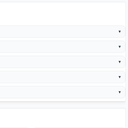
▾
▾
▾
▾
▾