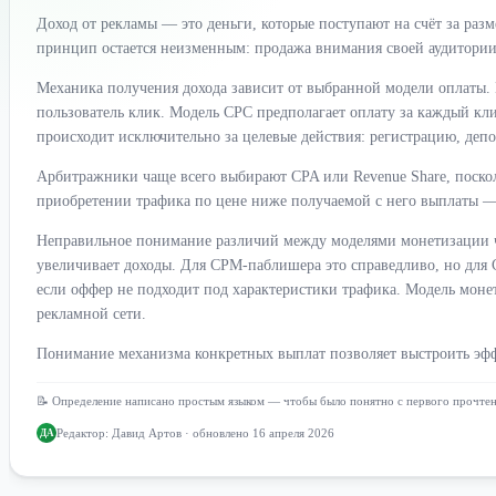
Доход от рекламы — это деньги, которые поступают на счёт за ра
принцип остается неизменным: продажа внимания своей аудитории
Механика получения дохода зависит от выбранной модели оплаты.
пользователь клик. Модель CPC предполагает оплату за каждый кли
происходит исключительно за целевые действия: регистрацию, депо
Арбитражники чаще всего выбирают CPA или Revenue Share, поско
приобретении трафика по цене ниже получаемой с него выплаты — 
Неправильное понимание различий между моделями монетизации ча
увеличивает доходы. Для CPM-паблишера это справедливо, но для
если оффер не подходит под характеристики трафика. Модель монет
рекламной сети.
Понимание механизма конкретных выплат позволяет выстроить эфф
📝 Определение написано простым языком — чтобы было понятно с первого прочте
Редактор:
Давид Артов
· обновлено 16 апреля 2026
ДА