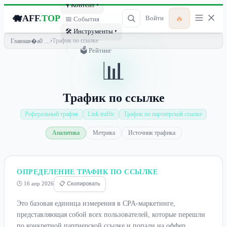
🎙 Контент ▾
🐗
AFF
.TOP
🔥
Войти
📅 События
🛠 Инструменты ▾
›
Трафик по ссылке
Главная
🗳 Рейтинг
📊
Трафик по ссылке
Реферальный трафик
Link traffic
Трафик по партнёрской ссылке
Аналитика
Метрика
Источник трафика
ОПРЕДЕЛЕНИЕ ТРАФИК ПО ССЫЛКЕ
🕒 16 апр 2026
📋 Скопировать
Это базовая единица измерения в CPA-маркетинге,
представляющая собой всех пользователей, которые перешли
по конкретной партнерской ссылке и попали на оффер.