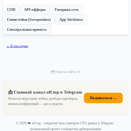
COD
API-офферы
Тизерная сеть
Свипстейки (Sweepstakes)
App Stickiness
Спектральная примесь
← К глоссарию
🗺 Карта сайта
▼
📩 Главный канал aff.top в Telegram
Подписаться →
Новости индустрии, кейсы, разборы партнёрок,
анонсы конференций — раз в неделю
© 2026 ❤️ aff.top · открытая база спамеров CPA-рынка в Telegram ·
независимый проект сообщества арбитражников