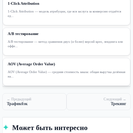
1-Click Attribution
1-Click Attribution — модель атрибуции, где вся заслуга за конверсию отдаётся
ед...
A/B тестирование
A/B тестирование — метод сравнения двух (и более) версий крео, лендинга или
оффе...
AOV (Average Order Value)
AOV (Average Order Value) — средняя стоимость заказа: общая выручка делённая
на...
← Предыдущий
Следующий →
Трафикбэк
Трекинг
✦
Может быть интересно