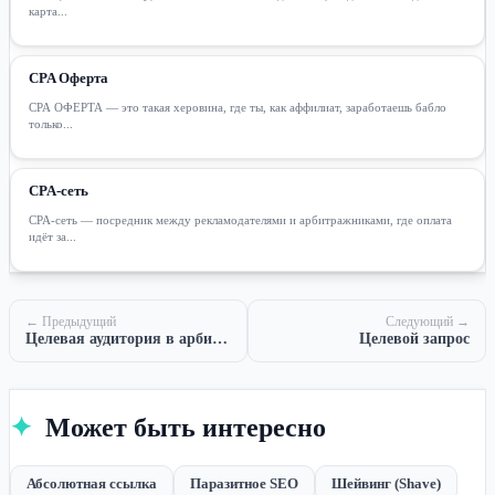
карта...
CPA Оферта
CPA ОФЕРТА — это такая херовина, где ты, как аффилиат, заработаешь бабло
только...
CPA-сеть
CPA-сеть — посредник между рекламодателями и арбитражниками, где оплата
идёт за...
← Предыдущий
Следующий →
Целевая аудитория в арбитраже трафика
Целевой запрос
✦
Может быть интересно
Абсолютная ссылка
Паразитное SEO
Шейвинг (Shave)