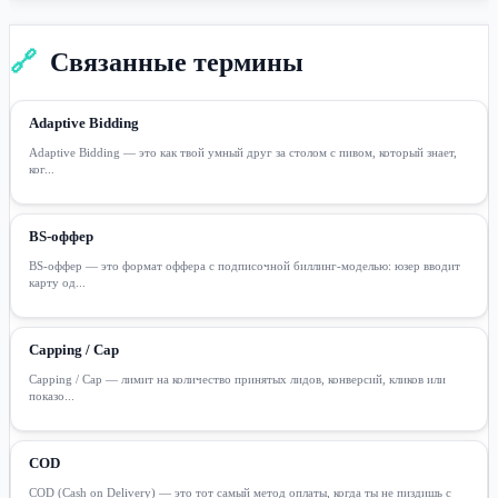
🔗
Связанные термины
Adaptive Bidding
Adaptive Bidding — это как твой умный друг за столом с пивом, который знает,
ког...
BS-оффер
BS-оффер — это формат оффера с подписочной биллинг-моделью: юзер вводит
карту од...
Capping / Cap
Capping / Cap — лимит на количество принятых лидов, конверсий, кликов или
показо...
COD
COD (Cash on Delivery) — это тот самый метод оплаты, когда ты не пиздишь с