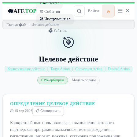
🎙 Контент ▾
🐗
AFF
.TOP
🔥
Войти
📅 События
🛠 Инструменты ▾
›
Целевое действие
Главная
🗳 Рейтинг
🎯
Целевое действие
Конверсионное действие
Target Action
Conversion Action
Desired Action
CPA-арбитраж
Модель оплаты
ОПРЕДЕЛЕНИЕ ЦЕЛЕВОЕ ДЕЙСТВИЕ
🕒 15 апр 2026
📋 Скопировать
Конкретный шаг пользователя, за выполнение которого
партнерская программа выплачивает вознаграждение —
регистрация, депозит, покупка, установка приложения или