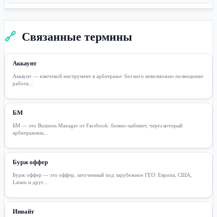
🔗
Связанные термины
Аккаунт
Аккаунт — ключевой инструмент в арбитраже: без него невозможно полноценно
работа...
БМ
БМ — это Business Manager от Facebook: бизнес-кабинет, через который
арбитражник...
Бурж оффер
Бурж оффер — это оффер, заточенный под зарубежное ГЕО: Европа, США,
Latam и друг...
Инвайт