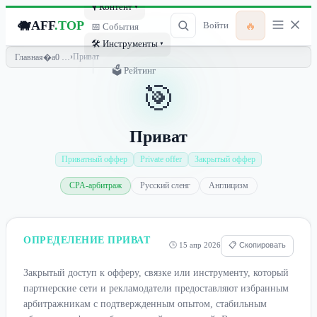
🎙 Контент ▾
🐗
AFF
.TOP
🔥
Войти
📅 События
🛠 Инструменты ▾
›
Приват
Главная
🗳 Рейтинг
🎯
Приват
Приватный оффер
Private offer
Закрытый оффер
CPA-арбитраж
Русский сленг
Англицизм
ОПРЕДЕЛЕНИЕ ПРИВАТ
🕒 15 апр 2026
📋 Скопировать
Закрытый доступ к офферу, связке или инструменту, который
партнерские сети и рекламодатели предоставляют избранным
арбитражникам с подтвержденным опытом, стабильным