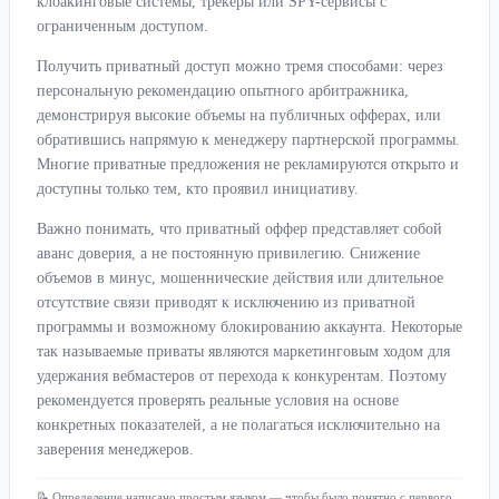
клоакинговые системы, трекеры или SPY-сервисы с
ограниченным доступом.
Получить приватный доступ можно тремя способами: через
персональную рекомендацию опытного арбитражника,
демонстрируя высокие объемы на публичных офферах, или
обратившись напрямую к менеджеру партнерской программы.
Многие приватные предложения не рекламируются открыто и
доступны только тем, кто проявил инициативу.
Важно понимать, что приватный оффер представляет собой
аванс доверия, а не постоянную привилегию. Снижение
объемов в минус, мошеннические действия или длительное
отсутствие связи приводят к исключению из приватной
программы и возможному блокированию аккаунта. Некоторые
так называемые приваты являются маркетинговым ходом для
удержания вебмастеров от перехода к конкурентам. Поэтому
рекомендуется проверять реальные условия на основе
конкретных показателей, а не полагаться исключительно на
заверения менеджеров.
📝 Определение написано простым языком — чтобы было понятно с первого