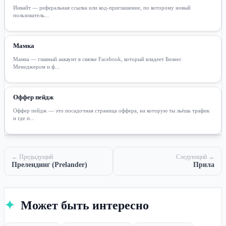
Инвайт — реферальная ссылка или код-приглашение, по которому новый
пользователь...
Мамка
Мамка — главный аккаунт в связке Facebook, который владеет Бизнес
Менеджером и ф...
Оффер пейдж
Оффер пейдж — это посадочная страница оффера, на которую ты льёшь трафик
и где п...
← Предыдущий
Следующий →
Прелендинг (Prelander)
Прила
✦
Может быть интересно