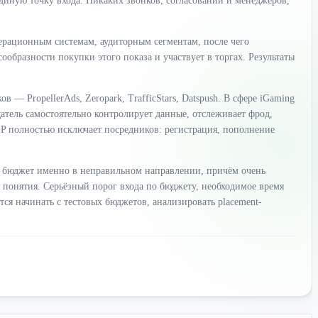
единую точку входа. Никаких звонков, согласований и менеджеров,
перационным системам, аудиторным сегментам, после чего
образности покупки этого показа и участвует в торгах. Результаты
 PropellerAds, Zeropark, TrafficStars, Datspush. В сфере iGaming
атель самостоятельно контролирует данные, отслеживает фрод,
SP полностью исключает посредников: регистрация, пополнение
т бюджет именно в неправильном направлении, причём очень
понятия. Серьёзный порог входа по бюджету, необходимое время
ся начинать с тестовых бюджетов, анализировать placement-