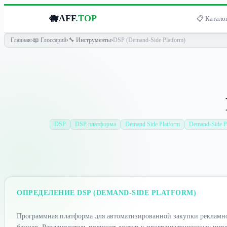
🐗
AFF
.TOP
📋 Каталог
Главная
›
📖 Глоссарий
›
🔧 Инструменты
›
DSP (Demand-Side Platform)
DSP
DSP платформа
Demand Side Platform
Demand-Side P
ОПРЕДЕЛЕНИЕ DSP (DEMAND-SIDE PLATFORM)
Программная платформа для автоматизированной закупки рекламног