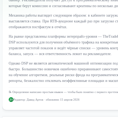
баннер. Рекламодатель получает доступ к программатическому инве
которые берут комиссию и согласовывают креативы по несколько дн
Механика работы выглядит следующим образом: в кабинете загружа
выставляется ставка. При RTB-аукционе каждый раз при загрузке с
отображаются постфактум в отчётах.
На рынке представлены платформы энтерпрайз-уровня — TheTradeDes
DSP используются для получения объёмного трафика на конкретные
управляет частотой показов и ведёт чёрные списки — уровень конт
баланса, запуск — вся ответственность лежит на рекламодателе.
Однако DSP не является автоматической машиной оптимизации под
быстро. Большинство новичков ошибочно приравнивают самостояте
на обучение алгоритмов, реальные риски фрода на программатическо
репорты, безжалостно отключать неэффективные площадки и масшт
📝 Определение написано простым языком — чтобы было понятно с первого прочте
Редактор:
Давид Артов
· обновлено 15 апреля 2026
ДА