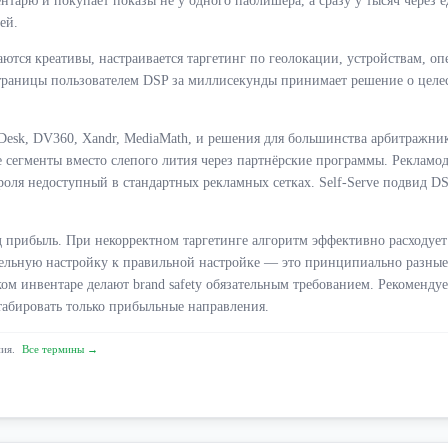
нтарю и покупает показы не у одного паблишера, а сразу у тысяч через 
ей.
ются креативы, настраивается таргетинг по геолокации, устройствам, о
траницы пользователем DSP за миллисекунды принимает решение о целесо
k, DV360, Xandr, MediaMath, и решения для большинства арбитражников —
 сегменты вместо слепого лития через партнёрские программы. Рекламод
роля недоступный в стандартных рекламных сетках. Self-Serve подвид D
 прибыль. При некорректном таргетинге алгоритм эффективно расходуе
льную настройку к правильной настройке — это принципиально разные 
м инвентаре делают brand safety обязательным требованием. Рекомендует
абировать только прибыльные направления.
ния.
Все термины →