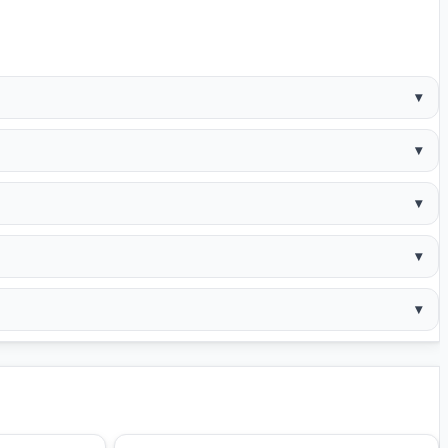
▾
▾
▾
▾
▾