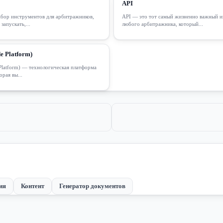
API
абор инструментов для арбитражников,
API — это тот самый жизненно важный и
запускать,...
любого арбитражника, который...
e Platform)
 Platform) — технологическая платформа
орая вы...
ия
Контент
Генератор документов