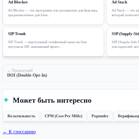
Ad Blocker
Ad Stack
Ad Blocker — это программа или расширение для браузера,
Ad Stack — это н
предназначенное для блок...
который помогает 
SIP Trunk
SSP (Supply-Sid
SIP Trunk — виртуальный телефонный канал на базе
SSP (Supply-Side
протокола SIP, заменяющий физич...
для издателей, кот
← Предыдущий
DOI (Double Opt-In)
✦
Может быть интересно
Волатильность
CPM (Cost Per Mille)
Popunder
Верификац
← К глоссарию