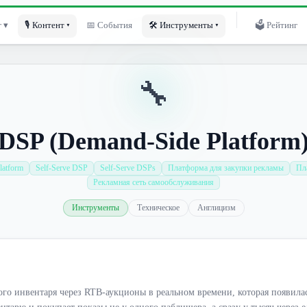
 ▾
🎙 Контент ▾
📅 События
🛠 Инструменты ▾
🗳 Рейтинг
🔧
DSP (Demand-Side Platform
latform
Self-Serve DSP
Self-Serve DSPs
Платформа для закупки рекламы
Пл
Рекламная сеть самообслуживания
Инструменты
Техническое
Англицизм
о инвентаря через RTB-аукционы в реальном времени, которая появила