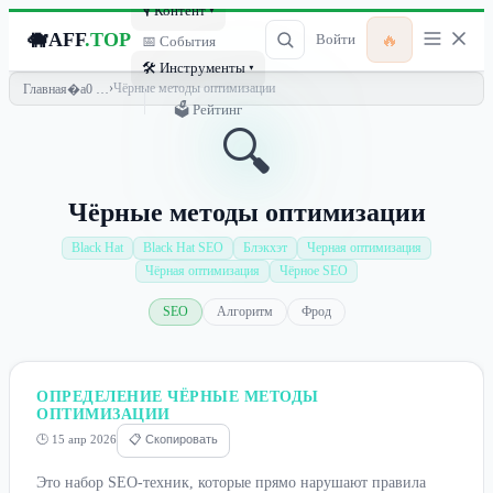
🎙 Контент ▾
🐗
AFF
.TOP
🔥
Войти
📅 События
🛠 Инструменты ▾
›
Чёрные методы оптимизации
Главная
🗳 Рейтинг
🔍
Чёрные методы оптимизации
Black Hat
Black Hat SEO
Блэкхэт
Черная оптимизация
Чёрная оптимизация
Чёрное SEO
SEO
Алгоритм
Фрод
ОПРЕДЕЛЕНИЕ ЧЁРНЫЕ МЕТОДЫ
ОПТИМИЗАЦИИ
🕒 15 апр 2026
📋 Скопировать
Это набор SEO-техник, которые прямо нарушают правила