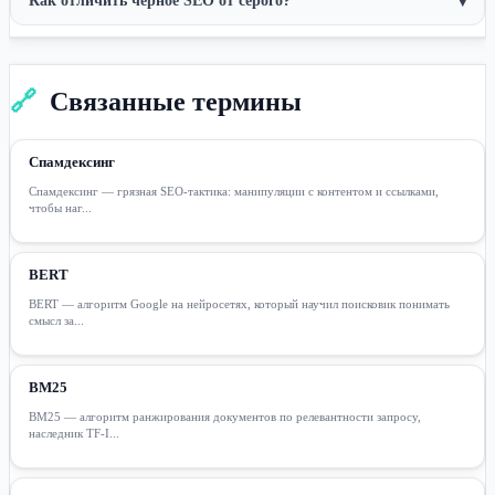
Как отличить чёрное SEO от серого?
▾
🔗
Связанные термины
Спамдексинг
Спамдексинг — грязная SEO-тактика: манипуляции с контентом и ссылками,
чтобы наг...
BERT
BERT — алгоритм Google на нейросетях, который научил поисковик понимать
смысл за...
BM25
BM25 — алгоритм ранжирования документов по релевантности запросу,
наследник TF-I...