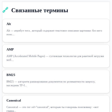
🔗
Связанные термины
Alt
Alt — атрибут тега , который содержит текстовое описание картинки: без него
поис...
AMP
AMP (Accelerated Mobile Pages) — гугловская технология для ракетной загрузки
моб...
BM25
BM25 — алгоритм ранжирования документов по релевантности запросу,
наследник TF-I...
Canonical
Canonical — это тег rel="canonical", которым ты говоришь поисковику: «вот
главна...