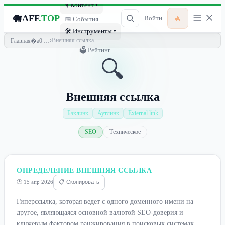
🎙 Контент ▾
🐗
AFF
.TOP
🔥
Войти
📅 События
🛠 Инструменты ▾
›
Внешняя ссылка
Главная
🗳 Рейтинг
🔍
Внешняя ссылка
Бэклинк
Аутлинк
External link
SEO
Техническое
ОПРЕДЕЛЕНИЕ ВНЕШНЯЯ ССЫЛКА
🕒 15 апр 2026
📋 Скопировать
Гиперссылка, которая ведет с одного доменного имени на
другое, являющаяся основной валютой SEO-доверия и
ключевым фактором ранжирования в поисковых системах.