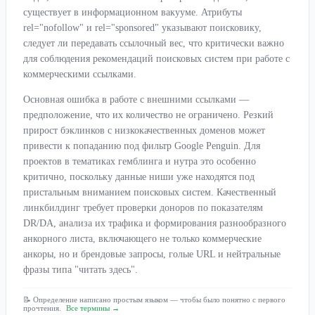
существует в информационном вакууме. Атрибуты
rel="nofollow" и rel="sponsored" указывают поисковику,
следует ли передавать ссылочный вес, что критически важно
для соблюдения рекомендаций поисковых систем при работе с
коммерческими ссылками.
Основная ошибка в работе с внешними ссылками —
предположение, что их количество не ограничено. Резкий
прирост бэклинков с низкокачественных доменов может
привести к попаданию под фильтр Google Penguin. Для
проектов в тематиках гемблинга и нутра это особенно
критично, поскольку данные ниши уже находятся под
пристальным вниманием поисковых систем. Качественный
линкбилдинг требует проверки доноров по показателям
DR/DA, анализа их трафика и формирования разнообразного
анкорного листа, включающего не только коммерческие
анкоры, но и брендовые запросы, голые URL и нейтральные
фразы типа "читать здесь".
📝 Определение написано простым языком — чтобы было понятно с первого
прочтения.
Все термины →