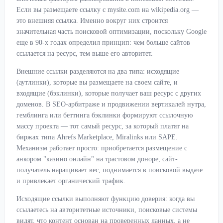
Если вы размещаете ссылку с mysite.com на wikipedia.org —
это внешняя ссылка. Именно вокруг них строится
значительная часть поисковой оптимизации, поскольку Google
еще в 90-х годах определил принцип: чем больше сайтов
ссылается на ресурс, тем выше его авторитет.
Внешние ссылки разделяются на два типа: исходящие
(аутлинки), которые вы размещаете на своем сайте, и
входящие (бэклинки), которые получает ваш ресурс с других
доменов. В SEO-арбитраже и продвижении вертикалей нутра,
гемблинга или беттинга бэклинки формируют ссылочную
массу проекта — тот самый ресурс, за который платят на
биржах типа Ahrefs Marketplace, Miralinks или SAPE.
Механизм работает просто: приобретается размещение с
анкором "казино онлайн" на трастовом доноре, сайт-
получатель наращивает вес, поднимается в поисковой выдаче
и привлекает органический трафик.
Исходящие ссылки выполняют функцию доверия: когда вы
ссылаетесь на авторитетные источники, поисковые системы
видят, что контент основан на проверенных данных, а не