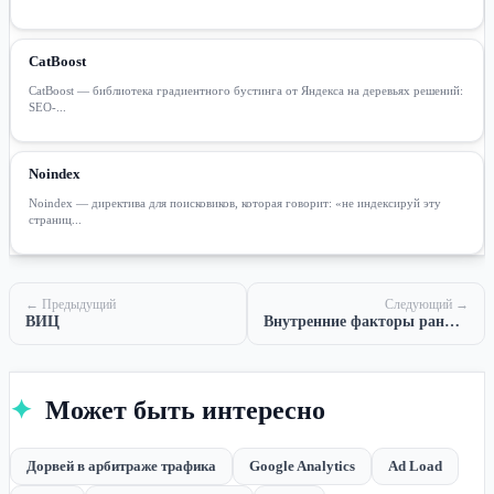
CatBoost
CatBoost — библиотека градиентного бустинга от Яндекса на деревьях решений:
SEO-...
Noindex
Noindex — директива для поисковиков, которая говорит: «не индексируй эту
страниц...
← Предыдущий
Следующий →
ВИЦ
Внутренние факторы ранжирования
✦
Может быть интересно
Дорвей в арбитраже трафика
Google Analytics
Ad Load