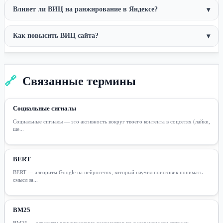
Влияет ли ВИЦ на ранжирование в Яндексе?
▾
Как повысить ВИЦ сайта?
▾
🔗
Связанные термины
Социальные сигналы
Социальные сигналы — это активность вокруг твоего контента в соцсетях (лайки,
ше...
BERT
BERT — алгоритм Google на нейросетях, который научил поисковик понимать
смысл за...
BM25
BM25 — алгоритм ранжирования документов по релевантности запросу,