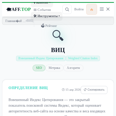
🎙 Контент ▾
🐗
AFF
.TOP
🔥
Войти
📅 События
🛠 Инструменты ▾
›
ВИЦ
Главная
🗳 Рейтинг
🔍
ВИЦ
Взвешенный Индекс Цитирования
Weighted Citation Index
SEO
Метрика
Алгоритм
ОПРЕДЕЛЕНИЕ ВИЦ
🕒 15 апр 2026
📋 Скопировать
Взвешенный Индекс Цитирования — это закрытый
показатель поисковой системы Яндекс, который оценивает
авторитетность веб-сайта на основе качества и веса входящих