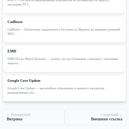
наследник TF-I...
CatBoost
CatBoost — библиотека градиентного бустинга от Яндекса на деревьях решений:
SEO-...
EMD
EMD (Exact Match Domain) — домен, где урл буквально совпадает с ключевым
запросо...
Google Core Update
Google Core Update — масштабное обновление основного алгоритма
ранжирования, пос...
← Предыдущий
Следующий →
Витрина
Внешняя ссылка