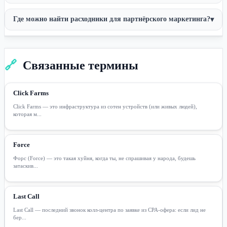
Где можно найти расходники для партнёрского маркетинга?
▾
🔗
Связанные термины
Click Farms
Click Farms — это инфраструктура из сотен устройств (или живых людей),
которая м...
Force
Форс (Force) — это такая хуйня, когда ты, не спрашивая у народа, будешь
затаскив...
Last Call
Last Call — последний звонок колл-центра по заявке из CPA-офера: если лид не
бер...