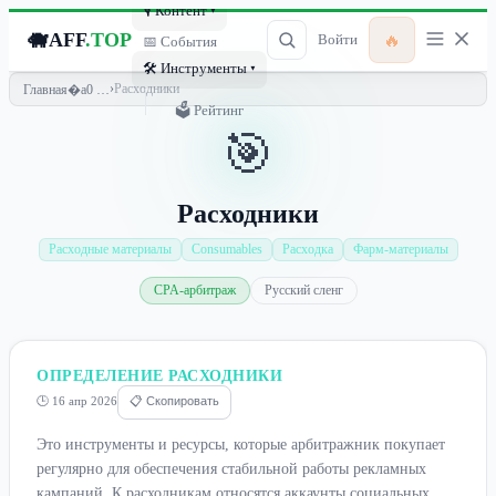
🎙 Контент ▾
🐗
AFF
.TOP
🔥
Войти
📅 События
🛠 Инструменты ▾
›
Расходники
Главная
🗳 Рейтинг
🎯
Расходники
Расходные материалы
Consumables
Расходка
Фарм-материалы
CPA-арбитраж
Русский сленг
ОПРЕДЕЛЕНИЕ РАСХОДНИКИ
🕒 16 апр 2026
📋 Скопировать
Это инструменты и ресурсы, которые арбитражник покупает
регулярно для обеспечения стабильной работы рекламных
кампаний. К расходникам относятся аккаунты социальных