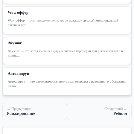
Wow оффер
Wow оффер — это предложение, которое вызывает сильный эмоциональный
отклик и поб...
Абузинг
Абузинг — это когда ты нашёл дыру в системе партнёрки или рекламной сети и
доишь...
Автоаппрув
Автоаппрув — это автоматическая повторная отправка отклонённого объявления
на мо...
← Предыдущий
Следующий →
Ранжирование
Ребилл