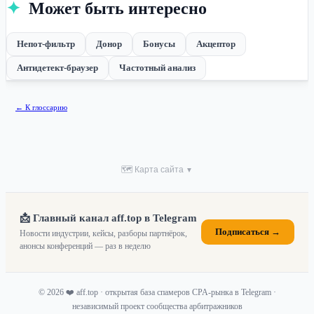
✦
Может быть интересно
Непот-фильтр
Донор
Бонусы
Акцептор
Антидетект-браузер
Частотный анализ
← К глоссарию
🗺 Карта сайта
▼
📩 Главный канал aff.top в Telegram
Подписаться →
Новости индустрии, кейсы, разборы партнёрок,
анонсы конференций — раз в неделю
© 2026 ❤️ aff.top · открытая база спамеров CPA-рынка в Telegram ·
независимый проект сообщества арбитражников