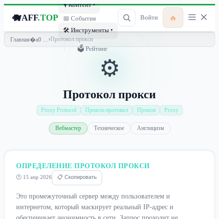
🎙 Контент ▾
🐗
AFF
.TOP
🔥
Войти
📅 События
🛠 Инструменты ▾
›
Протокол прокси
Главная
🗳 Рейтинг
⚙️
Протокол прокси
Proxy Protocol
Прокси-протокол
Прокси
Proxy
Вебмастер
Техническое
Англицизм
ОПРЕДЕЛЕНИЕ ПРОТОКОЛ ПРОКСИ
🕒 15 апр 2026
📋 Скопировать
Это промежуточный сервер между пользователем и
интернетом, который маскирует реальный IP-адрес и
обеспечивает анонимность в сети. Запрос проходит не