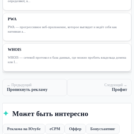
определяют, к...
PWA
PWA — прогрессивное веб-приложение, которое выглядит и ведёт себя как
нативная а...
WHOIS
WHOIS — сетевой протокол и база данных, где можно пробить владельца домена
или I...
← Предыдущий
Следующий →
Пропихнуть рекламу
Профит
✦
Может быть интересно
Реклама на Ютубе
eCPM
Оффер
Бонусхантинг