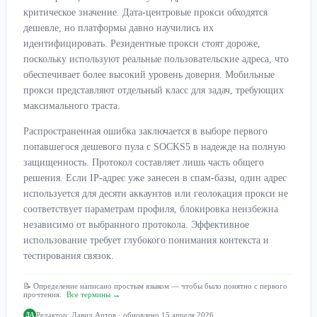
критическое значение. Дата-центровые прокси обходятся
дешевле, но платформы давно научились их
идентифицировать. Резидентные прокси стоят дороже,
поскольку используют реальные пользовательские адреса, что
обеспечивает более высокий уровень доверия. Мобильные
прокси представляют отдельный класс для задач, требующих
максимального траста.
Распространенная ошибка заключается в выборе первого
попавшегося дешевого пула с SOCKS5 в надежде на полную
защищенность. Протокол составляет лишь часть общего
решения. Если IP-адрес уже занесен в спам-базы, один адрес
используется для десяти аккаунтов или геолокация прокси не
соответствует параметрам профиля, блокировка неизбежна
независимо от выбранного протокола. Эффективное
использование требует глубокого понимания контекста и
тестирования связок.
📝 Определение написано простым языком — чтобы было понятно с первого
прочтения.
Все термины →
Редактор:
Давид Артов
· обновлено 15 апреля 2026
ДА