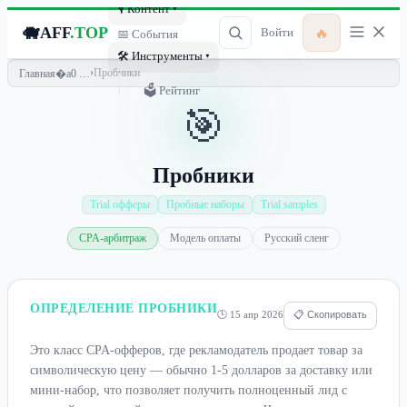
🎙 Контент ▾
🐗
AFF
.TOP
🔥
Войти
📅 События
🛠 Инструменты ▾
›
Пробники
Главная
🗳 Рейтинг
🎯
Пробники
Trial офферы
Пробные наборы
Trial samples
CPA-арбитраж
Модель оплаты
Русский сленг
ОПРЕДЕЛЕНИЕ ПРОБНИКИ
🕒 15 апр 2026
📋 Скопировать
Это класс CPA-офферов, где рекламодатель продает товар за
символическую цену — обычно 1-5 долларов за доставку или
мини-набор, что позволяет получить полноценный лид с