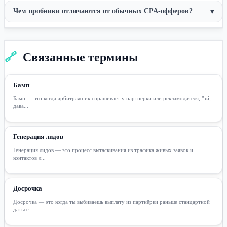
Чем пробники отличаются от обычных CPA-офферов?
▾
🔗
Связанные термины
Бамп
Бамп — это когда арбитражник спрашивает у партнерки или рекламодателя, "эй,
дава...
Генерация лидов
Генерация лидов — это процесс вытаскивания из трафика живых заявок и
контактов л...
Досрочка
Досрочка — это когда ты выбиваешь выплату из партнёрки раньше стандартной
даты с...