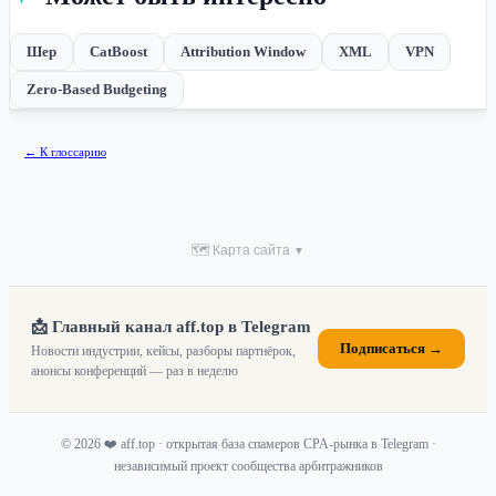
Шер
CatBoost
Attribution Window
XML
VPN
Zero-Based Budgeting
← К глоссарию
🗺 Карта сайта
▼
📩 Главный канал aff.top в Telegram
Подписаться →
Новости индустрии, кейсы, разборы партнёрок,
анонсы конференций — раз в неделю
© 2026 ❤️ aff.top · открытая база спамеров CPA-рынка в Telegram ·
независимый проект сообщества арбитражников