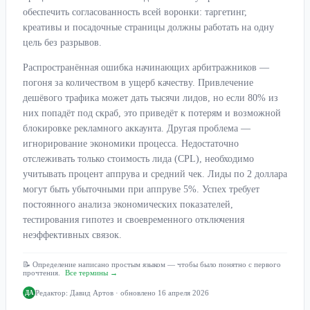
обеспечить согласованность всей воронки: таргетинг,
креативы и посадочные страницы должны работать на одну
цель без разрывов.
Распространённая ошибка начинающих арбитражников —
погоня за количеством в ущерб качеству. Привлечение
дешёвого трафика может дать тысячи лидов, но если 80% из
них попадёт под скраб, это приведёт к потерям и возможной
блокировке рекламного аккаунта. Другая проблема —
игнорирование экономики процесса. Недостаточно
отслеживать только стоимость лида (CPL), необходимо
учитывать процент аппрува и средний чек. Лиды по 2 доллара
могут быть убыточными при аппруве 5%. Успех требует
постоянного анализа экономических показателей,
тестирования гипотез и своевременного отключения
неэффективных связок.
📝 Определение написано простым языком — чтобы было понятно с первого
прочтения.
Все термины →
Редактор:
Давид Артов
· обновлено 16 апреля 2026
ДА