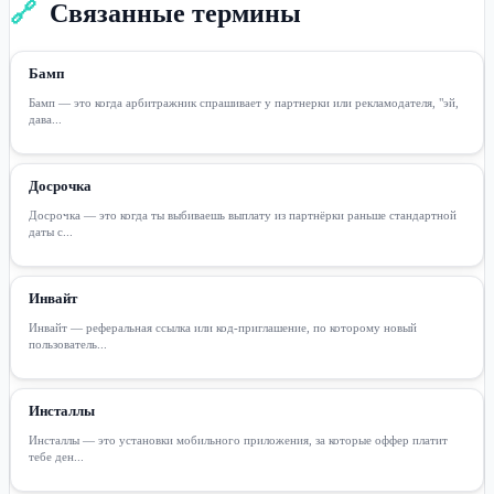
🔗
Связанные термины
Бамп
Бамп — это когда арбитражник спрашивает у партнерки или рекламодателя, "эй,
дава...
Досрочка
Досрочка — это когда ты выбиваешь выплату из партнёрки раньше стандартной
даты с...
Инвайт
Инвайт — реферальная ссылка или код-приглашение, по которому новый
пользователь...
Инсталлы
Инсталлы — это установки мобильного приложения, за которые оффер платит
тебе ден...