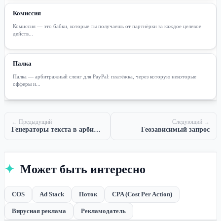
Комиссия
Комиссия — это бабки, которые ты получаешь от партнёрки за каждое целевое
действ...
Палка
Палка — арбитражный сленг для PayPal: платёжка, через которую некоторые
офферы и...
← Предыдущий
Следующий →
Генераторы текста в арбитраже трафика
Геозависимый запрос
✦
Может быть интересно
COS
Ad Stack
Поток
CPA (Cost Per Action)
Вирусная реклама
Рекламодатель