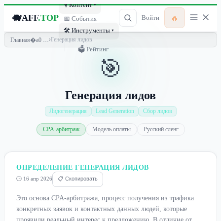
🎙 Контент ▾
🐗
AFF
.TOP
🔥
Войти
📅 События
🛠 Инструменты ▾
›
Генерация лидов
Главная
🗳 Рейтинг
🎯
Генерация лидов
Лидогенерация
Lead Generation
Сбор лидов
CPA-арбитраж
Модель оплаты
Русский сленг
ОПРЕДЕЛЕНИЕ ГЕНЕРАЦИЯ ЛИДОВ
🕒 16 апр 2026
📋 Скопировать
Это основа CPA-арбитража, процесс получения из трафика
конкретных заявок и контактных данных людей, которые
проявили реальный интерес к предложению. В отличие от