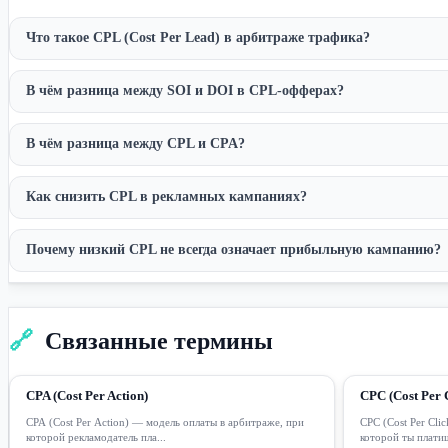
Что такое CPL (Cost Per Lead) в арбитраже трафика?
В чём разница между SOI и DOI в CPL-офферах?
В чём разница между CPL и CPA?
Как снизить CPL в рекламных кампаниях?
Почему низкий CPL не всегда означает прибыльную кампанию?
🔗
Связанные термины
CPA (Cost Per Action)
CPC (Cost Per C
CPA (Cost Per Action) — модель оплаты в арбитраже, при
CPC (Cost Per Cli
которой рекламодатель пла...
которой ты платиш