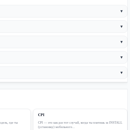
▾
▾
▾
▾
▾
CPI
одель, где ты
CPI — это как раз тот случай, когда ты платишь за INSTALL
(установку) мобильного...