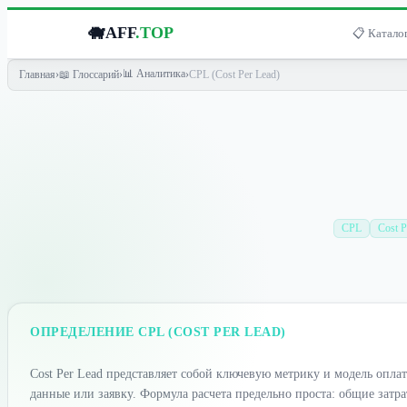
🐗
AFF
.TOP
📋 Каталог
📊 Аналитика
Главная
›
📖 Глоссарий
›
›
CPL (Cost Per Lead)
CPL
Cost P
ОПРЕДЕЛЕНИЕ CPL (COST PER LEAD)
Cost Per Lead представляет собой ключевую метрику и модель опла
данные или заявку. Формула расчета предельно проста: общие затра