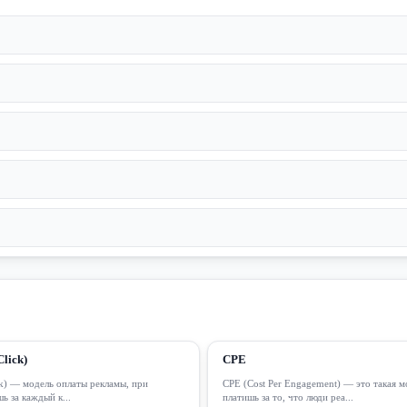
lick)
CPE
ck) — модель оплаты рекламы, при
CPE (Cost Per Engagement) — это такая м
ь за каждый к...
платишь за то, что люди реа...