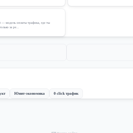
e) — модель оплаты трафика, где ты
лько за ре...
укт
Юнит-экономика
0 click трафик