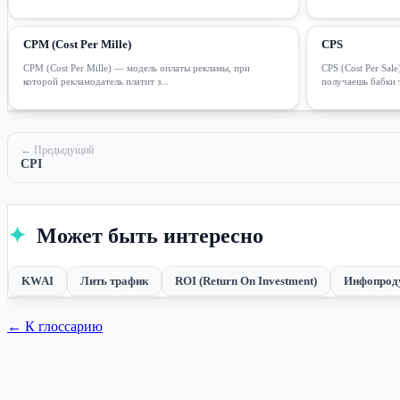
CPM (Cost Per Mille)
CPS
CPM (Cost Per Mille) — модель оплаты рекламы, при
CPS (Cost Per Sal
которой рекламодатель платит з...
получаешь бабки то
← Предыдущий
CPI
✦
Может быть интересно
KWAI
Лить трафик
ROI (Return On Investment)
Инфопрод
← К глоссарию