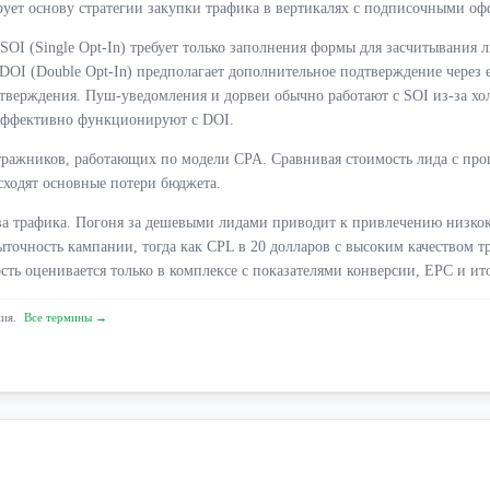
ует основу стратегии закупки трафика в вертикалях с подписочными оф
I (Single Opt-In) требует только заполнения формы для засчитывания л
 DOI (Double Opt-In) предполагает дополнительное подтверждение через 
одтверждения. Пуш-уведомления и дорвеи обычно работают с SOI из-за х
 эффективно функционируют с DOI.
тражников, работающих по модели CPA. Сравнивая стоимость лида с про
сходят основные потери бюджета.
ва трафика. Погоня за дешевыми лидами приводит к привлечению низкока
ыточность кампании, тогда как CPL в 20 долларов с высоким качеством 
сть оценивается только в комплексе с показателями конверсии, EPC и и
ния.
Все термины →