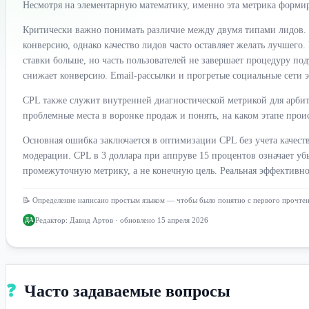
Несмотря на элементарную математику, именно эта метрика формир
Критически важно понимать различие между двумя типами лидов. SO
конверсию, однако качество лидов часто оставляет желать лучшего.
ставки больше, но часть пользователей не завершает процедуру п
снижает конверсию. Email-рассылки и прогретые социальные сети
CPL также служит внутренней диагностической метрикой для арби
проблемные места в воронке продаж и понять, на каком этапе прои
Основная ошибка заключается в оптимизации CPL без учета качест
модерации. CPL в 3 доллара при аппруве 15 процентов означает уб
промежуточную метрику, а не конечную цель. Реальная эффективно
📝 Определение написано простым языком — чтобы было понятно с первого прочте
Редактор:
Давид Артов
· обновлено 15 апреля 2026
ДА
❓
Часто задаваемые вопросы