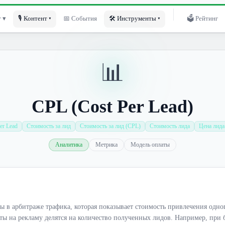
 ▾
🎙 Контент ▾
📅 События
🛠 Инструменты ▾
🗳 Рейтинг
📊
CPL (Cost Per Lead)
er Lead
Стоимость за лид
Стоимость за лид (CPL)
Стоимость лида
Цена лида
Аналитика
Метрика
Модель оплаты
ты в арбитраже трафика, которая показывает стоимость привлечения одн
ты на рекламу делятся на количество полученных лидов. Например, при б