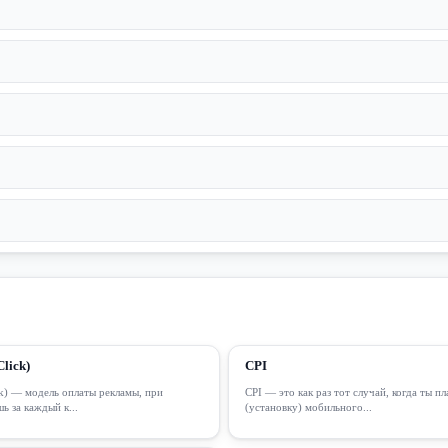
lick)
CPI
ck) — модель оплаты рекламы, при
CPI — это как раз тот случай, когда ты 
ь за каждый к...
(установку) мобильного...