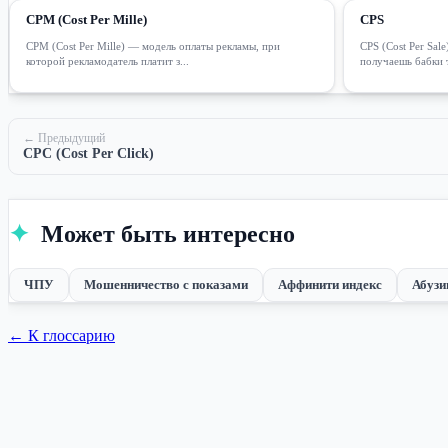
CPM (Cost Per Mille)
CPS
CPM (Cost Per Mille) — модель оплаты рекламы, при
CPS (Cost Per Sal
которой рекламодатель платит з...
получаешь бабки то
← Предыдущий
CPC (Cost Per Click)
✦
Может быть интересно
ЧПУ
Мошенничество с показами
Аффинити индекс
Абузи
← К глоссарию