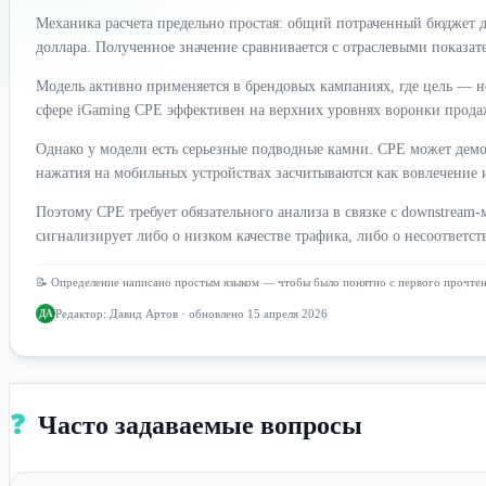
Механика расчета предельно простая: общий потраченный бюджет де
доллара. Полученное значение сравнивается с отраслевыми показа
Модель активно применяется в брендовых кампаниях, где цель — не
сфере iGaming CPE эффективен на верхних уровнях воронки продаж:
Однако у модели есть серьезные подводные камни. CPE может демон
нажатия на мобильных устройствах засчитываются как вовлечение 
Поэтому CPE требует обязательного анализа в связке с downstream
сигнализирует либо о низком качестве трафика, либо о несоответс
📝 Определение написано простым языком — чтобы было понятно с первого прочте
Редактор:
Давид Артов
· обновлено 15 апреля 2026
ДА
❓
Часто задаваемые вопросы