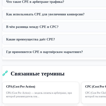
Что такое CPE в арбитраже трафика?
Как использовать CPE для увеличения конверсии?
В чём разница между CPE и CPC?
Какие преимущества даёт CPE?
Где применяется CPE в партнёрском маркетинге?
🔗
Связанные термины
CPA (Cost Per Action)
CPC (Cost Per C
CPA (Cost Per Action) — модель оплаты в арбитраже, при
CPC (Cost Per Cli
которой рекламодатель пла...
которой ты платиш