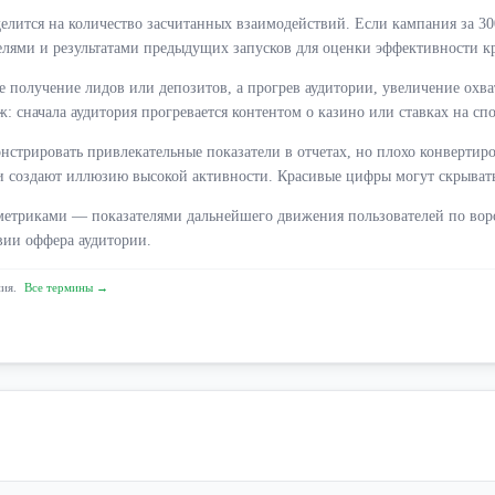
лится на количество засчитанных взаимодействий. Если кампания за 300
телями и результатами предыдущих запусков для оценки эффективности к
 получение лидов или депозитов, а прогрев аудитории, увеличение охва
 сначала аудитория прогревается контентом о казино или ставках на сп
стрировать привлекательные показатели в отчетах, но плохо конвертиро
и создают иллюзию высокой активности. Красивые цифры могут скрывать
-метриками — показателями дальнейшего движения пользователей по воро
твии оффера аудитории.
ния.
Все термины →