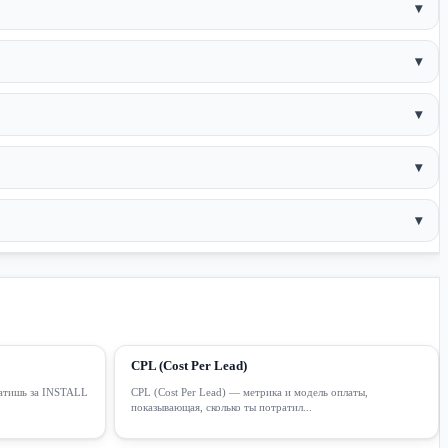
▾
▾
▾
▾
▾
CPL (Cost Per Lead)
платишь за INSTALL
CPL (Cost Per Lead) — метрика и модель оплаты,
показывающая, сколько ты потратил...