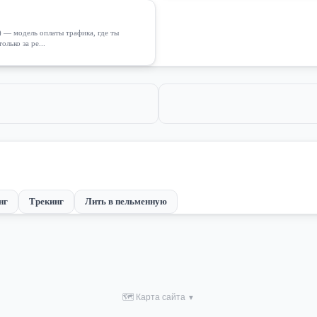
e) — модель оплаты трафика, где ты
лько за ре...
нг
Трекинг
Лить в пельменную
🗺 Карта сайта
▼