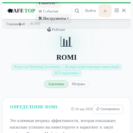
🎙 Контент ▾
🐗
AFF
.TOP
🔥
Войти
📅 События
🛠 Инструменты ▾
›
ROMI
Главная
🗳 Рейтинг
📊
ROMI
Return on Marketing Investment
Возврат маркетинговых инвестиций
ROI маркетинга
Аналитика
Метрика
ОПРЕДЕЛЕНИЕ ROMI
🕒 16 апр 2026
📋 Скопировать
Это ключевая метрика эффективности, которая показывает,
насколько успешно вы инвестируете в маркетинг и закуп