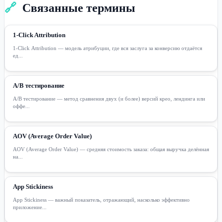
🔗
Связанные термины
1-Click Attribution
1-Click Attribution — модель атрибуции, где вся заслуга за конверсию отдаётся
ед...
A/B тестирование
A/B тестирование — метод сравнения двух (и более) версий крео, лендинга или
оффе...
AOV (Average Order Value)
AOV (Average Order Value) — средняя стоимость заказа: общая выручка делённая
на...
App Stickiness
App Stickiness — важный показатель, отражающий, насколько эффективно
приложение...