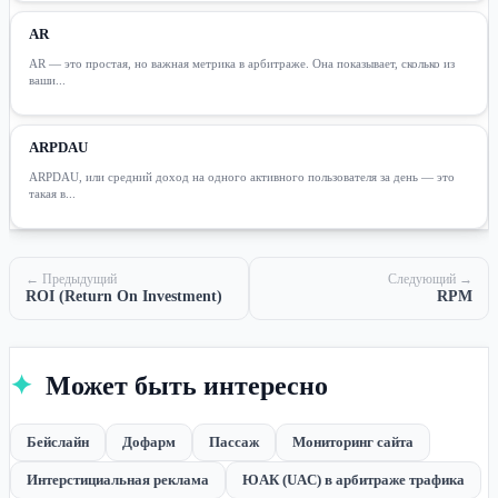
AR
AR — это простая, но важная метрика в арбитраже. Она показывает, сколько из
ваши...
ARPDAU
ARPDAU, или средний доход на одного активного пользователя за день — это
такая в...
← Предыдущий
Следующий →
ROI (Return On Investment)
RPM
✦
Может быть интересно
Бейслайн
Дофарм
Пассаж
Мониторинг сайта
Интерстициальная реклама
ЮАК (UAC) в арбитраже трафика