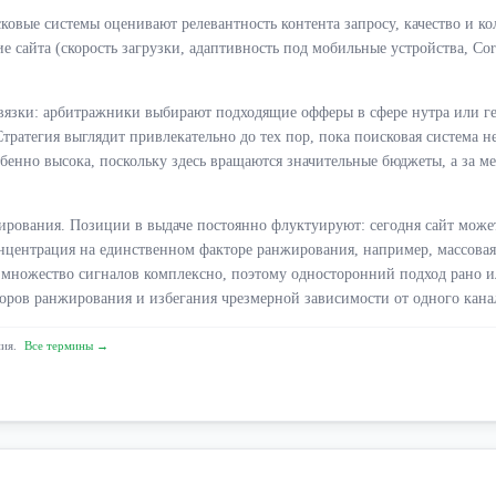
ковые системы оценивают релевантность контента запросу, качество и к
ие сайта (скорость загрузки, адаптивность под мобильные устройства, Cor
язки: арбитражники выбирают подходящие офферы в сфере нутра или ге
атегия выглядит привлекательно до тех пор, пока поисковая система не
бенно высока, поскольку здесь вращаются значительные бюджеты, а за м
рования. Позиции в выдаче постоянно флуктуируют: сегодня сайт может 
онцентрация на единственном факторе ранжирования, например, массовая 
ножество сигналов комплексно, поэтому односторонний подход рано или
ров ранжирования и избегания чрезмерной зависимости от одного кана
ния.
Все термины →