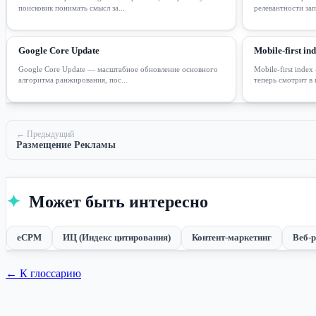
поисковик понимать смысл за...
релевантности зап
Google Core Update
Mobile-first in
Google Core Update — масштабное обновление основного
Mobile-first index
алгоритма ранжирования, пос...
теперь смотрит в 
← Предыдущий
Размещение Рекламы
✦
Может быть интересно
eCPM
ИЦ (Индекс цитирования)
Контент-маркетинг
Веб-
← К глоссарию