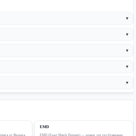
▾
▾
▾
▾
▾
EMD
тинга от Яндекса
EMD (Exact Match Domain) — домен, где урл буквально