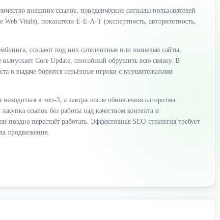
оличество внешних ссылок, поведенческие сигналы пользователей
e Web Vitals), показатели E-E-A-T (экспертность, авторитетность,
мблинга, создают под них сателлитные или нишевые сайты,
 выпускает Core Update, способный обрушить всю связку. В
еста в выдаче борются серьёзные игроки с внушительными
находиться в топ-3, а завтра после обновления алгоритма
закупка ссылок без работы над качеством контента и
 поздно перестаёт работать. Эффективная SEO-стратегия требует
ла продвижения.