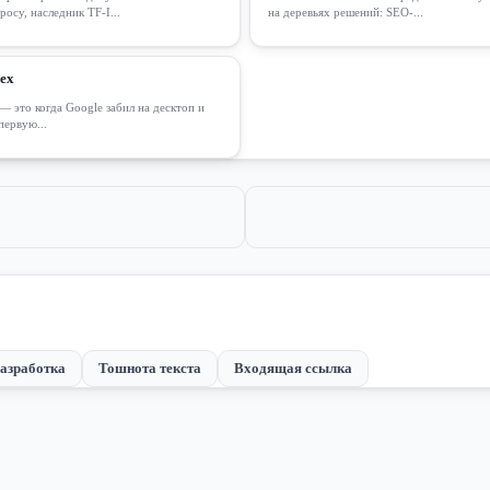
росу, наследник TF-I...
на деревьях решений: SEO-...
dex
 — это когда Google забил на десктоп и
первую...
разработка
Тошнота текста
Входящая ссылка