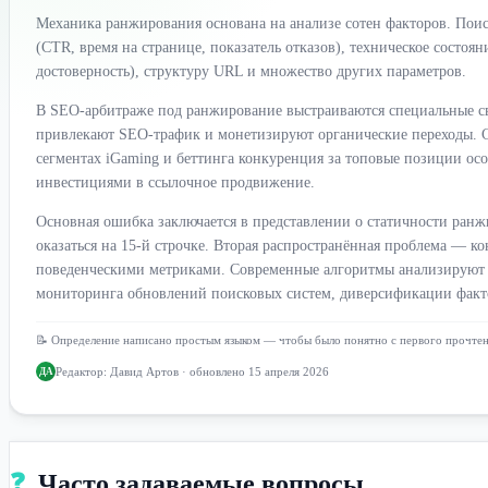
Механика ранжирования основана на анализе сотен факторов. Поис
(CTR, время на странице, показатель отказов), техническое состоян
достоверность), структуру URL и множество других параметров.
В SEO-арбитраже под ранжирование выстраиваются специальные св
привлекают SEO-трафик и монетизируют органические переходы. Стр
сегментах iGaming и беттинга конкуренция за топовые позиции осо
инвестициями в ссылочное продвижение.
Основная ошибка заключается в представлении о статичности ранжи
оказаться на 15-й строчке. Вторая распространённая проблема — к
поведенческими метриками. Современные алгоритмы анализируют м
мониторинга обновлений поисковых систем, диверсификации факто
📝 Определение написано простым языком — чтобы было понятно с первого прочте
Редактор:
Давид Артов
· обновлено 15 апреля 2026
ДА
❓
Часто задаваемые вопросы