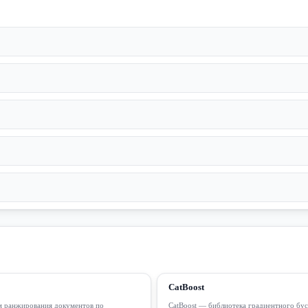
CatBoost
 ранжирования документов по
CatBoost — библиотека градиентного бус