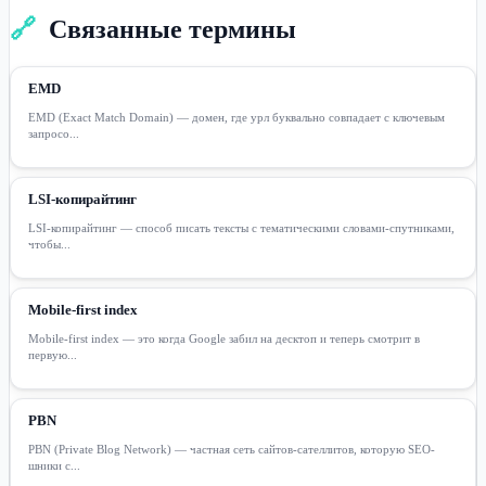
🔗
Связанные термины
EMD
EMD (Exact Match Domain) — домен, где урл буквально совпадает с ключевым
запросо...
LSI-копирайтинг
LSI-копирайтинг — способ писать тексты с тематическими словами-спутниками,
чтобы...
Mobile-first index
Mobile-first index — это когда Google забил на десктоп и теперь смотрит в
первую...
PBN
PBN (Private Blog Network) — частная сеть сайтов-сателлитов, которую SEO-
шники с...