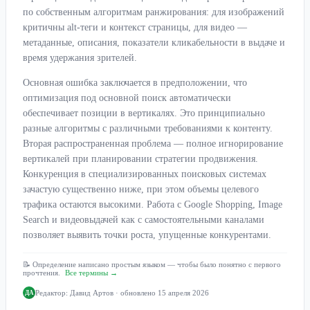
по собственным алгоритмам ранжирования: для изображений
критичны alt-теги и контекст страницы, для видео —
метаданные, описания, показатели кликабельности в выдаче и
время удержания зрителей.
Основная ошибка заключается в предположении, что
оптимизация под основной поиск автоматически
обеспечивает позиции в вертикалях. Это принципиально
разные алгоритмы с различными требованиями к контенту.
Вторая распространенная проблема — полное игнорирование
вертикалей при планировании стратегии продвижения.
Конкуренция в специализированных поисковых системах
зачастую существенно ниже, при этом объемы целевого
трафика остаются высокими. Работа с Google Shopping, Image
Search и видеовыдачей как с самостоятельными каналами
позволяет выявить точки роста, упущенные конкурентами.
📝 Определение написано простым языком — чтобы было понятно с первого
прочтения.
Все термины →
Редактор:
Давид Артов
· обновлено 15 апреля 2026
ДА