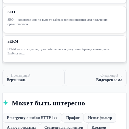
SEO
SEO — комплекс мер по выводу сайта в топ поисковиков для получения
органического...
SERM
SERM — это когда ты, сука, заботишься о репутации бренда в интернете.
Заебись ва...
← Предыдущий
Следующий →
Вертикаль
Видеореклама
✦
Может быть интересно
Emergency ошибки HTTP 4xx
Профит
Непот-фильтр
Аппрув рекламы
Сегментация клиентов
Клоакер