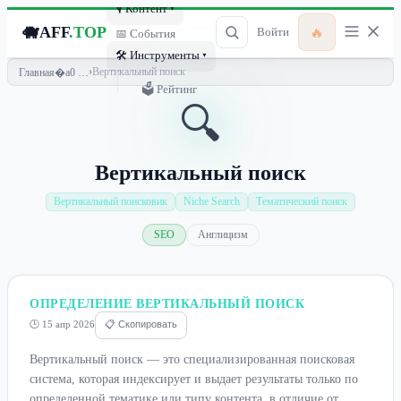
🎙 Контент ▾
🐗
AFF
.TOP
🔥
Войти
📅 События
🛠 Инструменты ▾
›
Вертикальный поиск
Главная
🗳 Рейтинг
🔍
Вертикальный поиск
Вертикальный поисковик
Niche Search
Тематический поиск
SEO
Англицизм
ОПРЕДЕЛЕНИЕ ВЕРТИКАЛЬНЫЙ ПОИСК
🕒 15 апр 2026
📋 Скопировать
Вертикальный поиск — это специализированная поисковая
система, которая индексирует и выдает результаты только по
определенной тематике или типу контента, в отличие от