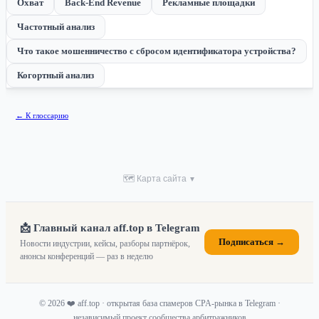
Охват
Back-End Revenue
Рекламные площадки
Частотный анализ
Что такое мошенничество с сбросом идентификатора устройства?
Когортный анализ
← К глоссарию
🗺 Карта сайта
▼
📩 Главный канал aff.top в Telegram
Подписаться →
Новости индустрии, кейсы, разборы партнёрок,
анонсы конференций — раз в неделю
© 2026 ❤️ aff.top · открытая база спамеров CPA-рынка в Telegram ·
независимый проект сообщества арбитражников