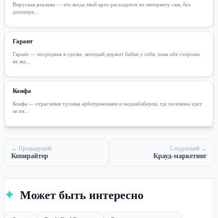
Вирусная реклама — это когда твой крео расходится по интернету сам, без
допзатра...
Гарант
Гарант — посредник в сделке, который держит бабки у себя, пока обе стороны
не вы...
Конфа
Конфа — отраслевая тусовка арбитражников и медиабайеров, где половина едет
за ин...
← Предыдущий
Следующий →
Копирайтер
Крауд-маркетинг
✦
Может быть интересно