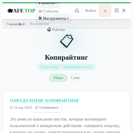
🎙 Контент ▾
🐗
AFF
.TOP
🔥
Войти
📅 События
🛠 Инструменты ▾
›
Копирайтинг
Главная
🗳 Рейтинг
📋
Копирайтинг
Copywriting
Продающие тексты
Общее
Сленг
ОПРЕДЕЛЕНИЕ КОПИРАЙТИНГ
🕒 16 апр 2026
📋 Скопировать
Это ремесло написания текстов, которые мотивируют
пользователей к конкретным действиям: совершить покупку,
кликнуть по ссылке, зарегистрироваться или сделать депозит.