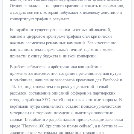
Основная задача — не просто красиво изложить информацию,
а создать контент, который побуждает к целевому действию и
конвертирует трафик в результат.
Копирайтинг существует с эпохи газетных объявлений,
однако в цифровом арбитраже трафика стал критически
важным элементом рекламных кампаний. Без качественно
написанного текста даже самый точный таргетинг может
привести к сливу бюджета и низкой конверсии.
В работе вебмастера и арбитражника копирайтинг
применяется повсеместно: создание прелендингов для нутры
и гемблинга, написание заголовков креативов для Facebook и
TikTok, подготовка текстов push-уведомлений и email-
рассылок, составление описаний офферов на партнерских
сетях, разработка SEO-статей под низкочастотные запросы. В
вертикали нутра специалисты создают псевдожурналистские
материалы с историями похудения, имитируя новостные
сводки. В гемблинге разрабатывают привлекающие заголовки
вроде "Получи 100 фриспинов прямо сейчас", а в беттинге —
аналитические материалы, которые подготавливают