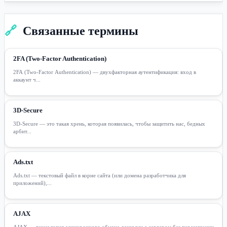
🔗
Связанные термины
2FA (Two-Factor Authentication)
2FA (Two-Factor Authentication) — двухфакторная аутентификация: вход в
аккаунт ч...
3D-Secure
3D-Secure — это такая хрень, которая появилась, чтобы защитить нас, бедных
арбит...
Ads.txt
Ads.txt — текстовый файл в корне сайта (или домена разработчика для
приложений),...
AJAX
AJAX — технология асинхронного обмена данными с сервером без перезагрузки