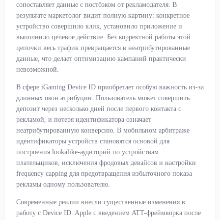
сопоставляет данные с постбэком от рекламодателя. В
результате маркетолог видит полную картину: конкретное
устройство совершило клик, установило приложение и
выполнило целевое действие. Без корректной работы этой
цепочки весь трафик превращается в неатрибутированные
данные, что делает оптимизацию кампаний практически
невозможной.
В сфере iGaming Device ID приобретает особую важность из-за
длинных окон атрибуции. Пользователь может совершить
депозит через несколько дней после первого контакта с
рекламой, и потеря идентификатора означает
неатрибутированную конверсию. В мобильном арбитраже
идентификаторы устройств становятся основой для
построения lookalike-аудиторий по устройствам
плательщиков, исключения фродовых девайсов и настройки
frequency capping для предотвращения избыточного показа
рекламы одному пользователю.
Современные реалии внесли существенные изменения в
работу с Device ID. Apple с введением ATT-фреймворка после