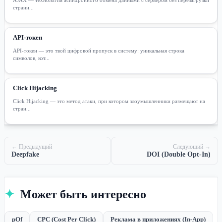
страни...
API-токен
API-токен — это твой цифровой пропуск в систему: уникальная строка
символов, кот...
Click Hijacking
Click Hijacking — это метод атаки, при котором злоумышленники размещают на
стран...
← Предыдущий
Следующий →
Deepfake
DOI (Double Opt-In)
✦
Может быть интересно
pOf
CPC (Cost Per Click)
Реклама в приложениях (In-App)