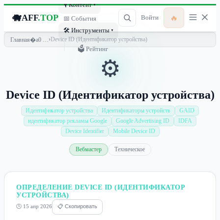
🎙 Контент ▾
🐗
AFF
.TOP
🔥
Войти
📅 События
🛠 Инструменты ▾
›
Device ID (Идентификатор устройства)
Главная
🗳 Рейтинг
⚙️
Device ID (Идентификатор устройства)
Идентификатор устройства
Идентификаторы устройств
GAID
идентификатор рекламы Google
Google Advertising ID
IDFA
Device Identifier
Mobile Device ID
Вебмастер
Техническое
ОПРЕДЕЛЕНИЕ DEVICE ID (ИДЕНТИФИКАТОР
УСТРОЙСТВА)
🕒 15 апр 2026
📋 Скопировать