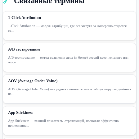
🔗
Связанные термины
1-Click Attribution
1-Click Attribution — модель атрибуции, где вся заслуга за конверсию отдаётся
ед...
A/B тестирование
A/B тестирование — метод сравнения двух (и более) версий крео, лендинга или
оффе...
AOV (Average Order Value)
AOV (Average Order Value) — средняя стоимость заказа: общая выручка делённая
на...
App Stickiness
App Stickiness — важный показатель, отражающий, насколько эффективно
приложение...