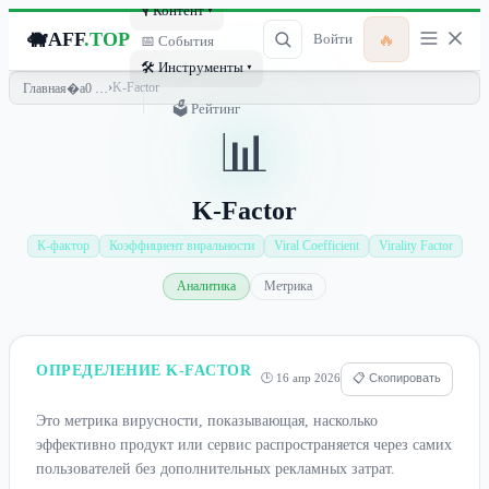
🎙 Контент ▾
🐗
AFF
.TOP
🔥
Войти
📅 События
🛠 Инструменты ▾
›
K-Factor
Главная
🗳 Рейтинг
📊
K-Factor
К-фактор
Коэффициент виральности
Viral Coefficient
Virality Factor
Аналитика
Метрика
ОПРЕДЕЛЕНИЕ K-FACTOR
🕒 16 апр 2026
📋 Скопировать
Это метрика вирусности, показывающая, насколько
эффективно продукт или сервис распространяется через самих
пользователей без дополнительных рекламных затрат.