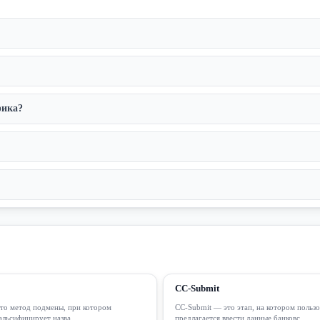
фика?
CC-Submit
то метод подмены, при котором
CC-Submit — это этап, на котором польз
льсифицирует назва...
предлагается ввести данные банковс...