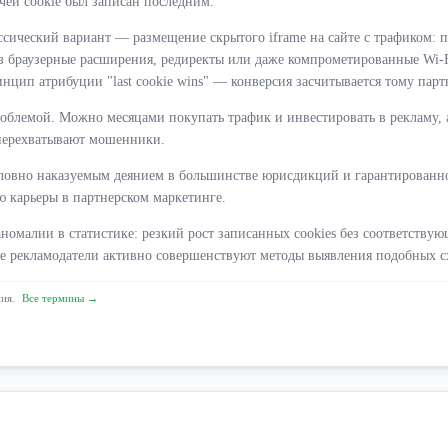
 чей cookie был записан последним.
ассический вариант — размещение скрытого iframe на сайте с трафиком: 
ез браузерные расширения, редиректы или даже компрометированные Wi-F
цип атрибуции "last cookie wins" — конверсия засчитывается тому партн
проблемой. Можно месяцами покупать трафик и инвестировать в рекламу,
и перехватывают мошенники.
уголовно наказуемым деянием в большинстве юрисдикций и гарантированн
ю карьеры в партнерском маркетинге.
 аномалии в статистике: резкий рост записанных cookies без соответств
е рекламодатели активно совершенствуют методы выявления подобных сх
ния.
Все термины →