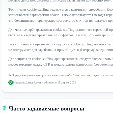
целевое действие, система атрибуции засчитывает конверсию тому,
Технически cookie stuffing реализуется различными способами. Кл
записывается партнерский cookie. Также используются методы чер
что большинство партнерских программ до сих пор используют прин
Для честных арбитражников cookie stuffing становится серьезной 
быть не в качестве креативов или офферов, а в том, что конверси
Важно понимать правовые последствия: cookie stuffing является 
не инструмент для заработка, а прямой путь к быстрому завершени
Для защиты от cookie stuffing арбитражникам следует отслеживать
несоответствие между CTR и показателями конверсии. Современны
📝 Определение написано простым языком — чтобы было понятно с первого прочте
Редактор:
Давид Артов
· обновлено 15 апреля 2026
ДА
❓
Часто задаваемые вопросы