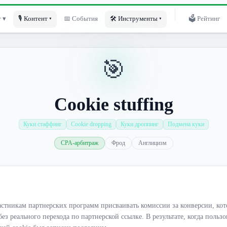
 ▾
🎙 Контент ▾
📅 События
🛠 Инструменты ▾
🗳 Рейтинг
🎯
Cookie stuffing
Куки стаффинг
Cookie dropping
Куки дроппинг
Подмена куки
CPA-арбитраж
Фрод
Англицизм
частникам партнерских программ присваивать комиссии за конверсии, к
без реального перехода по партнерской ссылке. В результате, когда поль