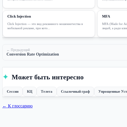
Click Injection
MFA
Click Injection — это вид рекламного мошенничества в
MFA (Made for Ad
мобильной рекламе, при кото...
людей, а ради клик
← Предыдущий
Conversion Rate Optimization
✦
Может быть интересно
Сессии
КЦ
Телега
Ссылочный граф
Упрощенные Уст
← К глоссарию