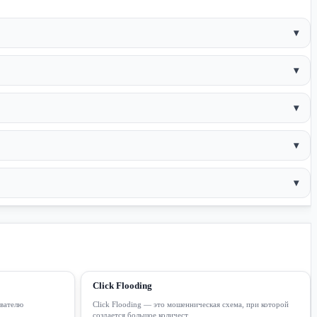
▾
▾
▾
▾
▾
Click Flooding
ователю
Click Flooding — это мошенническая схема, при которой
создается большое количест...