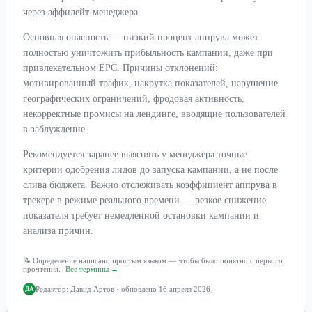
через аффилейт-менеджера.
Основная опасность — низкий процент аппрува может
полностью уничтожить прибыльность кампании, даже при
привлекательном EPC. Причины отклонений:
мотивированный трафик, накрутка показателей, нарушение
географических ограничений, фродовая активность,
некорректные промисы на лендинге, вводящие пользователей
в заблуждение.
Рекомендуется заранее выяснять у менеджера точные
критерии одобрения лидов до запуска кампании, а не после
слива бюджета. Важно отслеживать коэффициент аппрува в
трекере в режиме реального времени — резкое снижение
показателя требует немедленной остановки кампании и
анализа причин.
📝 Определение написано простым языком — чтобы было понятно с первого
прочтения.
Все термины →
Редактор:
Давид Артов
· обновлено 16 апреля 2026
ДА