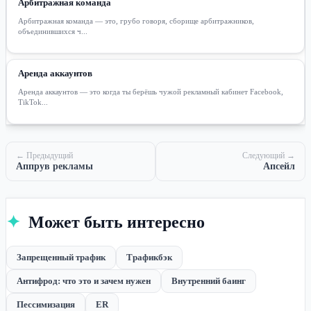
Арбитражная команда
Арбитражная команда — это, грубо говоря, сборище арбитражников,
объединившихся ч...
Аренда аккаунтов
Аренда аккаунтов — это когда ты берёшь чужой рекламный кабинет Facebook,
TikTok...
← Предыдущий
Следующий →
Аппрув рекламы
Апсейл
✦
Может быть интересно
Запрещенный трафик
Трафикбэк
Антифрод: что это и зачем нужен
Внутренний баинг
Пессимизация
ER