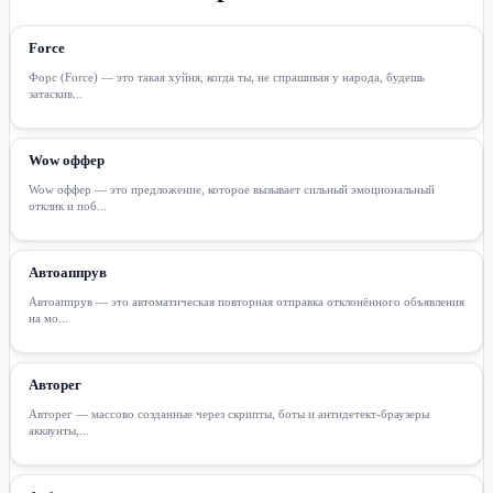
Force
Форс (Force) — это такая хуйня, когда ты, не спрашивая у народа, будешь
затаскив...
Wow оффер
Wow оффер — это предложение, которое вызывает сильный эмоциональный
отклик и поб...
Автоаппрув
Автоаппрув — это автоматическая повторная отправка отклонённого объявления
на мо...
Авторег
Авторег — массово созданные через скрипты, боты и антидетект-браузеры
аккаунты,...