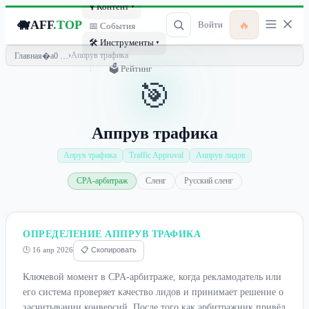
🎙 Контент ▾
🐗
AFF
.TOP
🔥
Войти
📅 События
🛠 Инструменты ▾
›
Аппрув трафика
Главная
🗳 Рейтинг
🎯
Аппрув трафика
Апрув трафика
Traffic Approval
Аппрув лидов
CPA-арбитраж
Сленг
Русский сленг
ОПРЕДЕЛЕНИЕ АППРУВ ТРАФИКА
🕒 16 апр 2026
📋 Скопировать
Ключевой момент в CPA-арбитраже, когда рекламодатель или
его система проверяет качество лидов и принимает решение о
засчитывании конверсий. После того как арбитражник привёл