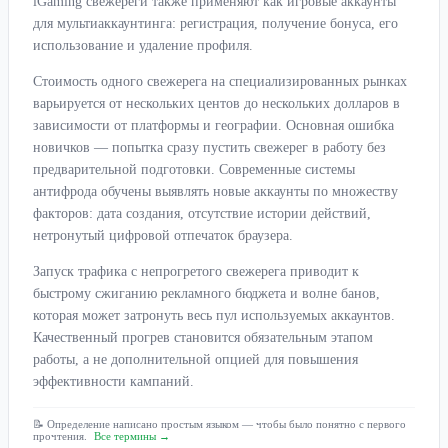
iGaming свежереги также применяют как игровые аккаунты
для мультиаккаунтинга: регистрация, получение бонуса, его
использование и удаление профиля.
Стоимость одного свежерега на специализированных рынках
варьируется от нескольких центов до нескольких долларов в
зависимости от платформы и географии. Основная ошибка
новичков — попытка сразу пустить свежерег в работу без
предварительной подготовки. Современные системы
антифрода обучены выявлять новые аккаунты по множеству
факторов: дата создания, отсутствие истории действий,
нетронутый цифровой отпечаток браузера.
Запуск трафика с непрогретого свежерега приводит к
быстрому сжиганию рекламного бюджета и волне банов,
которая может затронуть весь пул используемых аккаунтов.
Качественный прогрев становится обязательным этапом
работы, а не дополнительной опцией для повышения
эффективности кампаний.
📝 Определение написано простым языком — чтобы было понятно с первого
прочтения.
Все термины →