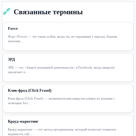
🔗
Связанные термины
Force
Форс (Force) — это такая хуйня, когда ты, не спрашивая у народа, будешь
затаскив...
ЗРД
ЗРД — это «Запрет рекламной деятельности» в Facebook, когда аккаунту
прилетает п...
Клик-фрод (Click Fraud)
Клик-фрод (Click Fraud) — мошенническая накрутка кликов по рекламе с
помощью бот...
Крауд-маркетинг
Крауд-маркетинг — это метод продвижения, который помогает повысить
видимость сай...