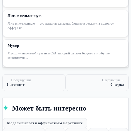
Лить в пельменную
Лить в пельменную — это когда ты сливаешь бюджет в рекламу, а доход от
оффера по...
Мусор
Мусор — нецелевой трафик в CPA, который сливает бюджет в трубу: не
конвертится,...
← Предыдущий
Следующий →
Сателлит
Сверка
✦
Может быть интересно
Модели выплат в аффилиатном маркетинге