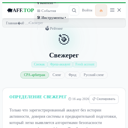
🎙 Контент ▾
🐗
AFF
.TOP
🔥
Войти
📅 События
🛠 Инструменты ▾
›
Свежерег
Главная
🗳 Рейтинг
🎯
Свежерег
Свежак
Фреш-аккаунт
Fresh account
CPA-арбитраж
Сленг
Фрод
Русский сленг
ОПРЕДЕЛЕНИЕ СВЕЖЕРЕГ
🕒 16 апр 2026
📋 Скопировать
Только что зарегистрированный аккаунт без истории
активности, доверия системы и предварительной подготовки,
который легко выявляется алгоритмами безопасности