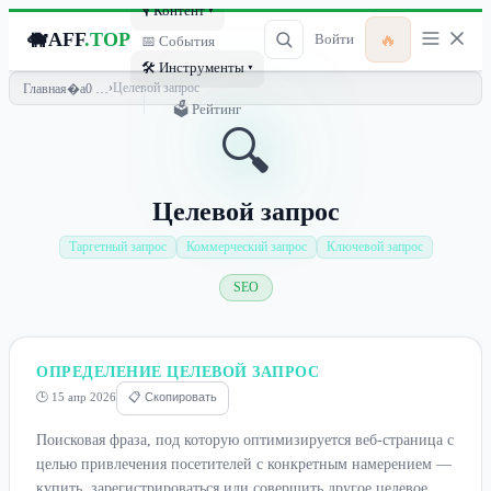
🎙 Контент ▾
🐗
AFF
.TOP
🔥
Войти
📅 События
🛠 Инструменты ▾
›
Целевой запрос
Главная
🗳 Рейтинг
🔍
Целевой запрос
Таргетный запрос
Коммерческий запрос
Ключевой запрос
SEO
ОПРЕДЕЛЕНИЕ ЦЕЛЕВОЙ ЗАПРОС
🕒 15 апр 2026
📋 Скопировать
Поисковая фраза, под которую оптимизируется веб-страница с
целью привлечения посетителей с конкретным намерением —
купить, зарегистрироваться или совершить другое целевое