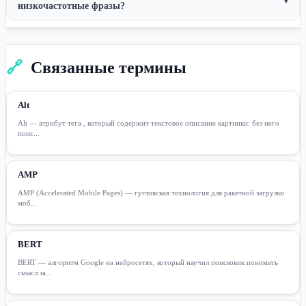
▾
низкочастотные фразы?
🔗
Связанные термины
Alt
Alt — атрибут тега , который содержит текстовое описание картинки: без него
поис...
AMP
AMP (Accelerated Mobile Pages) — гугловская технология для ракетной загрузки
моб...
BERT
BERT — алгоритм Google на нейросетях, который научил поисковик понимать
смысл за...