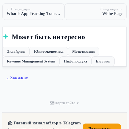
← Предыдущий
Следующий →
What is App Tracking Transparency (ATT)?
White Page
✦
Может быть интересно
Эквайринг
Юнит-экономика
Монетизация
Revenue Management System
Инфопродукт
Биллинг
← К глоссарию
🗺 Карта сайта
▼
📩 Главный канал aff.top в Telegram
Подписаться →