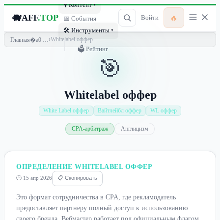
🎙 Контент ▾
🐗
AFF
.TOP
🔥
Войти
📅 События
🛠 Инструменты ▾
›
Whitelabel оффер
Главная
🗳 Рейтинг
🎯
Whitelabel оффер
White Label оффер
Вайтлейбл оффер
WL оффер
CPA-арбитраж
Англицизм
ОПРЕДЕЛЕНИЕ WHITELABEL ОФФЕР
🕒 15 апр 2026
📋 Скопировать
Это формат сотрудничества в CPA, где рекламодатель
предоставляет партнеру полный доступ к использованию
своего бренда. Вебмастер работает под официальным флагом