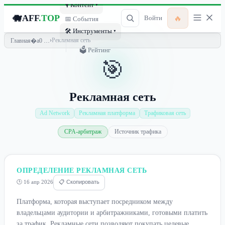
🎙 Контент ▾
🐗
AFF
.TOP
🔥
Войти
📅 События
🛠 Инструменты ▾
›
Рекламная сеть
Главная
🗳 Рейтинг
🎯
Рекламная сеть
Ad Network
Рекламная платформа
Трафиковая сеть
CPA-арбитраж
Источник трафика
ОПРЕДЕЛЕНИЕ РЕКЛАМНАЯ СЕТЬ
🕒 16 апр 2026
📋 Скопировать
Платформа, которая выступает посредником между
владельцами аудитории и арбитражниками, готовыми платить
за трафик. Рекламные сети позволяют покупать целевые