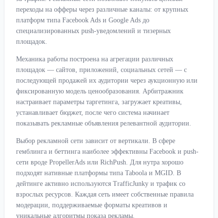
переходы на офферы через различные каналы: от крупных
платформ типа Facebook Ads и Google Ads до
специализированных push-уведомлений и тизерных
площадок.
Механика работы построена на агрегации различных
площадок — сайтов, приложений, социальных сетей — с
последующей продажей их аудитории через аукционную или
фиксированную модель ценообразования. Арбитражник
настраивает параметры таргетинга, загружает креативы,
устанавливает бюджет, после чего система начинает
показывать рекламные объявления релевантной аудитории.
Выбор рекламной сети зависит от вертикали. В сфере
гемблинга и беттинга наиболее эффективны Facebook и push-
сети вроде PropellerAds или RichPush. Для нутра хорошо
подходят нативные платформы типа Taboola и MGID. В
дейтинге активно используются TrafficJunky и трафик со
взрослых ресурсов. Каждая сеть имеет собственные правила
модерации, поддерживаемые форматы креативов и
уникальные алгоритмы показа рекламы.