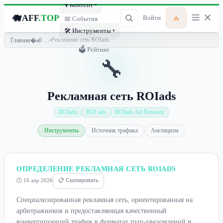
🎙 Контент ▾
🐗
AFF
.TOP
🔥
Войти
📅 События
🛠 Инструменты ▾
›
Рекламная сеть ROIads
Главная
🗳 Рейтинг
🔧
Рекламная сеть ROIads
ROIads
ROI ads
ROIads Ad Network
Инструменты
Источник трафика
Англицизм
ОПРЕДЕЛЕНИЕ РЕКЛАМНАЯ СЕТЬ ROIADS
🕒 16 апр 2026
📋 Скопировать
Специализированная рекламная сеть, ориентированная на
арбитражников и предоставляющая качественный
конвертирующий трафик в форматах пуш-уведомлений и