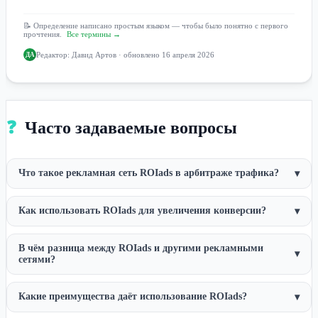
📝 Определение написано простым языком — чтобы было понятно с первого
прочтения.
Все термины →
Редактор:
Давид Артов
· обновлено 16 апреля 2026
ДА
❓
Часто задаваемые вопросы
Что такое рекламная сеть ROIads в арбитраже трафика?
▾
Как использовать ROIads для увеличения конверсии?
▾
В чём разница между ROIads и другими рекламными
▾
сетями?
Какие преимущества даёт использование ROIads?
▾