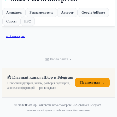
Антифрод
Рекламодатель
Авторег
Google AdSense
Сорсы
PPC
← К глоссарию
🗺 Карта сайта
▼
📩 Главный канал aff.top в Telegram
Подписаться →
Новости индустрии, кейсы, разборы партнёрок,
анонсы конференций — раз в неделю
© 2026 ❤️ aff.top · открытая база спамеров CPA-рынка в Telegram ·
независимый проект сообщества арбитражников