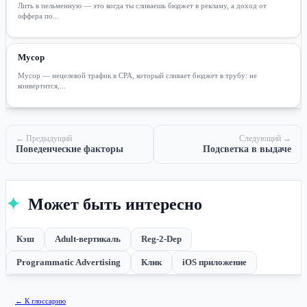
Лить в пельменную — это когда ты сливаешь бюджет в рекламу, а доход от
оффера по...
Мусор
Мусор — нецелевой трафик в CPA, который сливает бюджет в трубу: не
конвертится,...
← Предыдущий
Следующий →
Поведенческие факторы
Подсветка в выдаче
✦
Может быть интересно
Кэш
Adult-вертикаль
Reg-2-Dep
Programmatic Advertising
Клик
iOS приложение
← К глоссарию