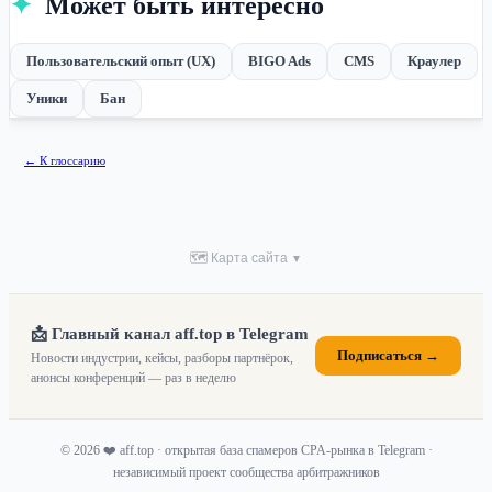
✦
Может быть интересно
Пользовательский опыт (UX)
BIGO Ads
CMS
Краулер
Уники
Бан
← К глоссарию
🗺 Карта сайта
▼
📩 Главный канал aff.top в Telegram
Подписаться →
Новости индустрии, кейсы, разборы партнёрок,
анонсы конференций — раз в неделю
© 2026 ❤️ aff.top · открытая база спамеров CPA-рынка в Telegram ·
независимый проект сообщества арбитражников