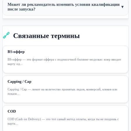
Может ли рекламодатель изменить условия квалификации
▾
после запуска?
🔗
Связанные термины
BS-оффер
BS-оффер — это формат оффера с подписочной биллинг-моделью: юзер вводит
карту од...
Capping / Cap
Capping / Cap — лимит на количество принятых лидов, конверсий, кликов или
показо...
COD
COD (Cash on Delivery) — это тот самый метод оплаты, когда ты не пиздишь с
карта...