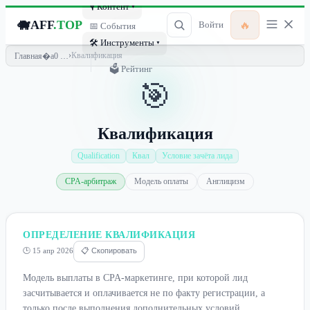
🎙 Контент ▾
🐗
AFF
.TOP
🔥
Войти
📅 События
🛠 Инструменты ▾
›
Квалификация
Главная
🗳 Рейтинг
🎯
Квалификация
Qualification
Квал
Условие зачёта лида
CPA-арбитраж
Модель оплаты
Англицизм
ОПРЕДЕЛЕНИЕ КВАЛИФИКАЦИЯ
🕒 15 апр 2026
📋 Скопировать
Модель выплаты в CPA-маркетинге, при которой лид
засчитывается и оплачивается не по факту регистрации, а
только после выполнения дополнительных условий,