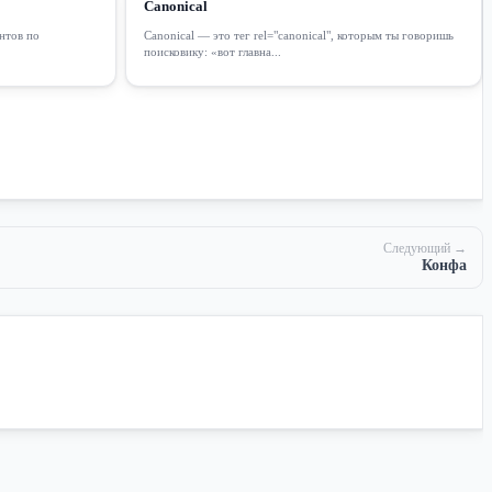
Canonical
нтов по
Canonical — это тег rel="canonical", которым ты говоришь
поисковику: «вот главна...
Следующий →
Конфа