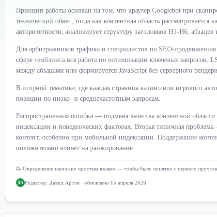
Принцип работы основан на том, что краулер Googlebot при скани
технический обвес, тогда как контентная область рассматривается
авторитетности, анализирует структуру заголовков H1-H6, абзацев 
Для арбитражников трафика и специалистов по SEO-продвижению в
сфере гемблинга вся работа по оптимизации ключевых запросов, L
между абзацами или формируется JavaScript без серверного рендер
В игорной тематике, где каждая страница казино или игрового авт
позиции по низко- и среднечастотным запросам.
Распространенная ошибка — подмена качества контентной области 
индексации и поведенческих факторах. Вторая типичная проблема 
контент, особенно при мобильной индексации. Поддержание контент
положительно влияет на ранжирование.
📝 Определение написано простым языком — чтобы было понятно с первого прочте
Редактор:
Давид Артов
· обновлено 15 апреля 2026
ДА