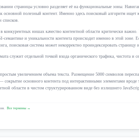
ровании страницы условно разделяет её на функциональные зоны. Навиг
 как основной полезный контент. Именно здесь поисковый алгоритм ищет 
и списков.
 конкурентных нишах качество контентной области критически важно. 
SI-семантике и уникальности контента происходит именно в этой зоне.
инга, поисковая система может некорректно проиндексировать страницу и
омата служит отдельной точкой входа органического трафика, чистота и 
простым увеличением объема текста. Размещение 5000 символов переспа
— сокрытие основного контента под интерактивными элементами вроде т
ной области в чистом структурированном виде без излишнего JavaScript
ния.
Все термины →