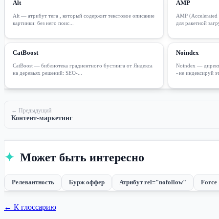
Alt
AMP
Alt — атрибут тега , который содержит текстовое описание
AMP (Accelerated 
картинки: без него поис...
для ракетной загр
CatBoost
Noindex
CatBoost — библиотека градиентного бустинга от Яндекса
Noindex — директи
на деревьях решений: SEO-...
«не индексируй эт
← Предыдущий
Контент-маркетинг
✦
Может быть интересно
Релевантность
Бурж оффер
Атрибут rel="nofollow"
Force
← К глоссарию