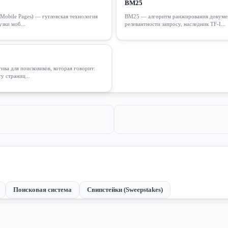
BM25
Mobile Pages) — гугловская технология
BM25 — алгоритм ранжирования докуме
узки моб...
релевантности запросу, наследник TF-I...
ва для поисковиков, которая говорит:
у страниц...
Поисковая система
Свипстейки (Sweepstakes)