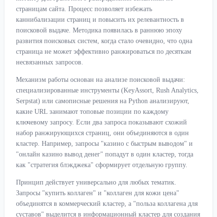
страницам сайта. Процесс позволяет избежать
каннибализации страниц и повысить их релевантность в
поисковой выдаче. Методика появилась в раннюю эпоху
развития поисковых систем, когда стало очевидно, что одна
страница не может эффективно ранжироваться по десяткам
несвязанных запросов.
Механизм работы основан на анализе поисковой выдачи:
специализированные инструменты (KeyAssort, Rush Analytics,
Serpstat) или самописные решения на Python анализируют,
какие URL занимают топовые позиции по каждому
ключевому запросу. Если два запроса показывают схожий
набор ранжирующихся страниц, они объединяются в один
кластер. Например, запросы "казино с быстрым выводом" и
"онлайн казино вывод денег" попадут в один кластер, тогда
как "стратегия блэкджека" сформирует отдельную группу.
Принцип действует универсально для любых тематик.
Запросы "купить коллаген" и "коллаген для кожи цена"
объединятся в коммерческий кластер, а "польза коллагена для
суставов" выделится в информационный кластер для создания