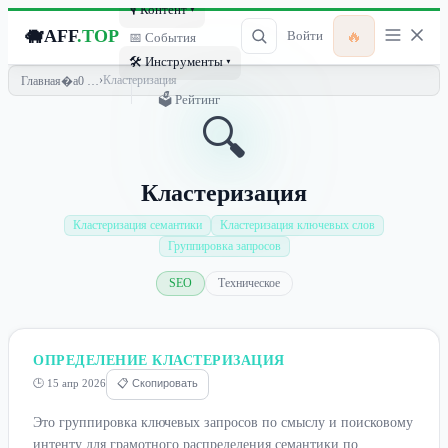
🎙 Контент ▾
🐗
AFF
.TOP
🔥
Войти
📅 События
🛠 Инструменты ▾
›
Кластеризация
Главная
🗳 Рейтинг
🔍
Кластеризация
Кластеризация семантики
Кластеризация ключевых слов
Группировка запросов
SEO
Техническое
ОПРЕДЕЛЕНИЕ КЛАСТЕРИЗАЦИЯ
🕒 15 апр 2026
📋 Скопировать
Это группировка ключевых запросов по смыслу и поисковому
интенту для грамотного распределения семантики по