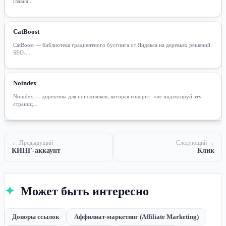
главна...
CatBoost
CatBoost — библиотека градиентного бустинга от Яндекса на деревьях решений:
SEO-...
Noindex
Noindex — директива для поисковиков, которая говорит: «не индексируй эту
страниц...
← Предыдущий
Следующий →
КИНГ-аккаунт
Клик
✦
Может быть интересно
Доноры ссылок
Аффилиат-маркетинг (Affiliate Marketing)