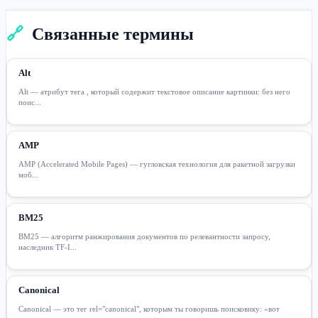
🔗
Связанные термины
Alt
Alt — атрибут тега , который содержит текстовое описание картинки: без него
поис...
AMP
AMP (Accelerated Mobile Pages) — гугловская технология для ракетной загрузки
моб...
BM25
BM25 — алгоритм ранжирования документов по релевантности запросу,
наследник TF-I...
Canonical
Canonical — это тег rel="canonical", которым ты говоришь поисковику: «вот