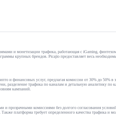
аммами и монетизации трафика, работающая с iGaming, финтехо
ограммы крупных брендов. Picajio предоставляет весь необходи
рипто и финансовых услуг, предлагая комиссии от 30% до 50% в
ни, разделение трафика по каналам и детальную аналитику по к
ловиям кампаний.
рами и прозрачными комиссиями без долгого согласования услови
 Также платформа требует определенного качества трафика и м