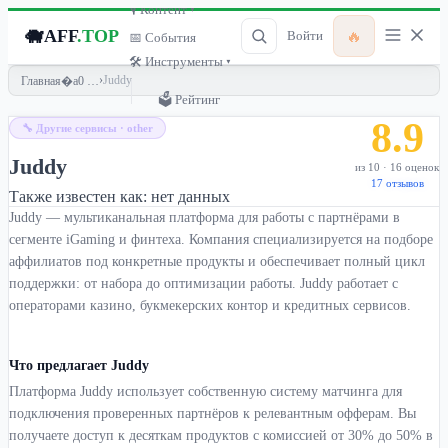
🎙 Контент ▾
🐗
AFF
.TOP
🔥
Войти
📅 События
🛠 Инструменты ▾
›
Juddy
Главная
🗳 Рейтинг
8.9
🔧 Другие сервисы · other
Juddy
из 10 · 16 оценок
17 отзывов
Также известен как:
нет данных
Juddy — мультиканальная платформа для работы с партнёрами в
сегменте iGaming и финтеха. Компания специализируется на подборе
аффилиатов под конкретные продукты и обеспечивает полный цикл
поддержки: от набора до оптимизации работы. Juddy работает с
операторами казино, букмекерских контор и кредитных сервисов.
Что предлагает Juddy
Платформа Juddy использует собственную систему матчинга для
подключения проверенных партнёров к релевантным офферам. Вы
получаете доступ к десяткам продуктов с комиссией от 30% до 50% в