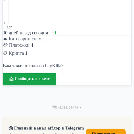
30 дней назад
сегодня ·
+1
🔥 Категории спама
💳 Платёжки
4
🪙 Крипта
1
Вам тоже писали из PayKilla?
📩 Сообщить о спаме
🗺 Карта сайта
▼
📩 Главный канал aff.top в Telegram
Подписаться →