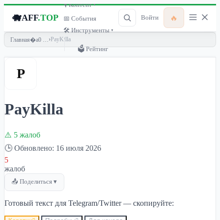
🎙 Контент ▾
🐗
AFF
.TOP
🔥
Войти
📅 События
🛠 Инструменты ▾
›
PayKilla
Главная
🗳 Рейтинг
P
PayKilla
⚠️ 5 жалоб
🕒 Обновлено: 16 июля 2026
5
жалоб
📤 Поделиться ▾
Готовый текст для Telegram/Twitter — скопируйте: