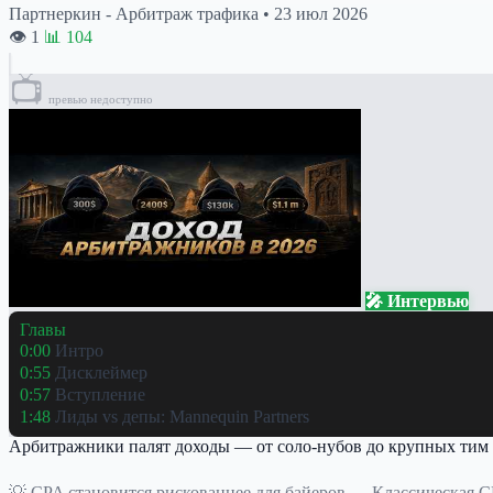
Партнеркин - Арбитраж трафика
•
23 июл 2026
👁 1
📊 104
📺
превью недоступно
🎤 Интервью
Главы
0:00
Интро
0:55
Дисклеймер
0:57
Вступление
1:48
Лиды vs депы: Mannequin Partners
Арбитражники палят доходы — от соло-нубов до крупных тим
💡 CPA становится рискованнее для байеров — Классическая C