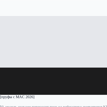
 [пруфы с MAC 2026]
PA-модель сильнее переносит риск на вебмастера: появляются K