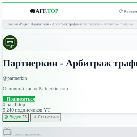
🐗
AFF
.TOP
📋 Каталог
Главная
›
Видео
›
Партнеркин - Арбитраж трафика
›
Партнеркин - Арбитраж трафика
Партнеркин - Арбитраж траф
@partnerkin
Основной канал Partnerkin.com
+ Подписаться
0
на aff.top
5 240 подписчиков YT
🎬 Видео
23
📊 Статистика
📺
превью недоступно