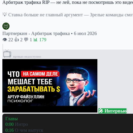
Арбитраж трафика RIP — не лей, пока не посмотришь это виде
💡 Ставка больше не главный аргумент — Зрелые команды смот
Партнеркин - Арбитраж трафика
•
6 июл 2026
👁 22
👍 2
💬 1
📊 179
📺
превью недоступно
🎤 Интервью
Главы
0:00
Интро
0:16
О чем выпуск