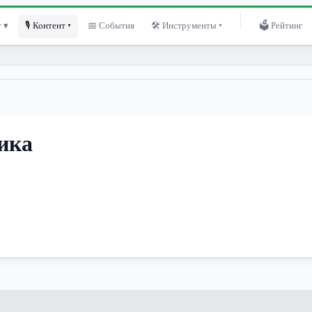
 ▾
🎙 Контент ▾
📅 События
🛠 Инструменты ▾
🗳 Рейтинг
ика