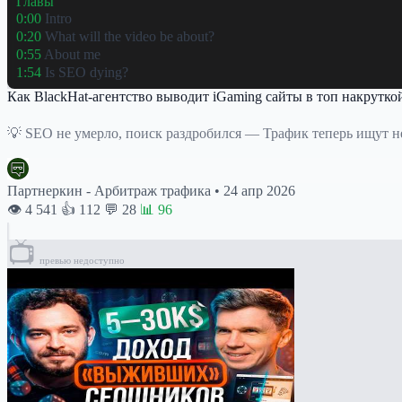
Главы
0:00
Intro
0:20
What will the video be about?
0:55
About me
1:54
Is SEO dying?
Как BlackHat-агентство выводит iGaming сайты в топ накрутко
💡 SEO не умерло, поиск раздробился — Трафик теперь ищут не т
Партнеркин - Арбитраж трафика
•
24 апр 2026
👁 4 541
👍 112
💬 28
📊 96
📺
превью недоступно