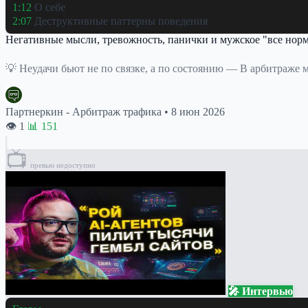
1:12
О себе
2:07
Деструктивные паттерны поведения
Негативные мысли, тревожность, панички и мужское "все норм
💡 Неудачи бьют не по связке, а по состоянию — В арбитраже м
Партнеркин - Арбитраж трафика
•
8 июн 2026
👁 1
📊 151
📺
превью недоступно
🎤 Интервью