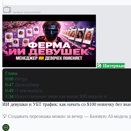
📺
превью недоступно
🎤 Интервью
Главы
0:00
Интро
0:47
Дисклеймер
0:49
О чем выпуск
1:34
Искусственные люди как ниша: ИИ-модели и …
ИИ девушки и УБТ трафик: как начать со $100 новичку без зна
💡 Создавать персонажа можно за вечер — Базовую AI-модель ре