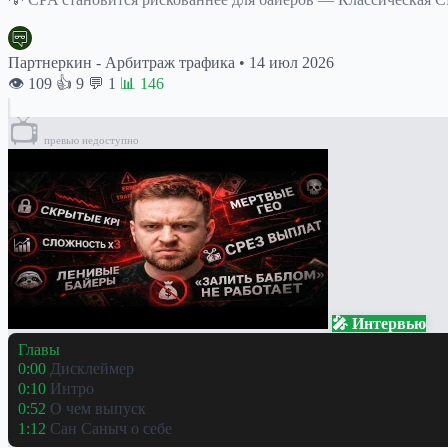
Партнеркин - Арбитраж трафика
•
14 июл 2026
👁 109
👍 9
💬 1
📊 146
📺
превью недоступно
🎤 Интервью
Главы
0:00
Дисклеймер
0:10
Интро
0:52
О чем выпуск
1:12
Сан Саныч о себе