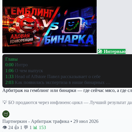
🎤 Интервью
Главы
0:00
Интро
1:06
О чем выпуск
1:33
Head of Affstore Павел рассказывает о себе
2:03
Как появилась экспертиза в нише бинарных …
Арбитраж на гемблинг или бинарки — где сейчас мясо, а где с
💡 БО продаются через инфлюенс-цикл — Лучший результат даю
Партнеркин - Арбитраж трафика
•
29 июл 2026
👁 24
👍 1
💬 1
📊 153