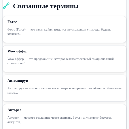
🔗
Связанные термины
Force
Форс (Force) — это такая хуйня, когда ты, не спрашивая у народа, будешь
затаскив...
Wow оффер
Wow оффер — это предложение, которое вызывает сильный эмоциональный
отклик и поб...
Автоаппрув
Автоаппрув — это автоматическая повторная отправка отклонённого объявления
на мо...
Авторег
Авторег — массово созданные через скрипты, боты и антидетект-браузеры
аккаунты,...