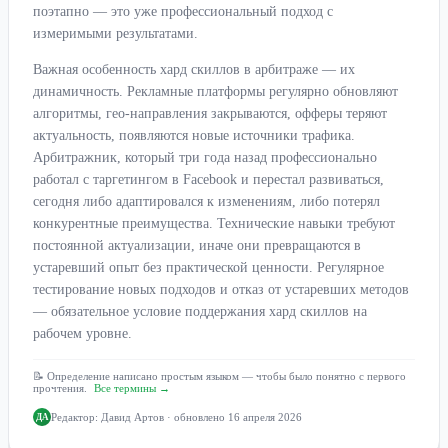
поэтапно — это уже профессиональный подход с
измеримыми результатами.
Важная особенность хард скиллов в арбитраже — их
динамичность. Рекламные платформы регулярно обновляют
алгоритмы, гео-направления закрываются, офферы теряют
актуальность, появляются новые источники трафика.
Арбитражник, который три года назад профессионально
работал с таргетингом в Facebook и перестал развиваться,
сегодня либо адаптировался к изменениям, либо потерял
конкурентные преимущества. Технические навыки требуют
постоянной актуализации, иначе они превращаются в
устаревший опыт без практической ценности. Регулярное
тестирование новых подходов и отказ от устаревших методов
— обязательное условие поддержания хард скиллов на
рабочем уровне.
📝 Определение написано простым языком — чтобы было понятно с первого
прочтения.
Все термины →
Редактор:
Давид Артов
· обновлено 16 апреля 2026
ДА