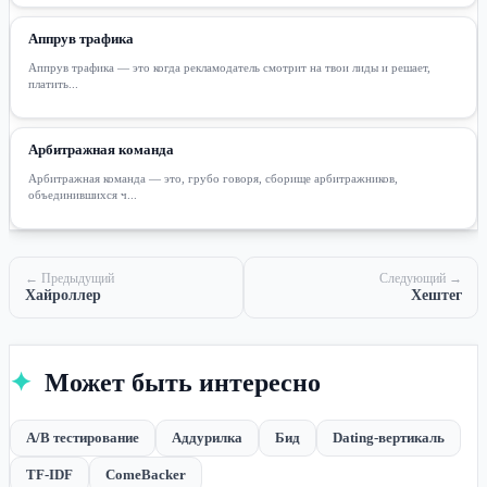
Аппрув трафика
Аппрув трафика — это когда рекламодатель смотрит на твои лиды и решает,
платить...
Арбитражная команда
Арбитражная команда — это, грубо говоря, сборище арбитражников,
объединившихся ч...
← Предыдущий
Следующий →
Хайроллер
Хештег
✦
Может быть интересно
A/B тестирование
Аддурилка
Бид
Dating-вертикаль
TF-IDF
ComeBacker