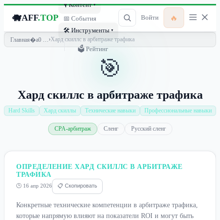
🎙 Контент ▾
🐗
AFF
.TOP
🔥
Войти
📅 События
🛠 Инструменты ▾
›
Хард скиллс в арбитраже трафика
Главная
🗳 Рейтинг
🎯
Хард скиллс в арбитраже трафика
Hard Skills
Хард скиллы
Технические навыки
Профессиональные навыки
CPA-арбитраж
Сленг
Русский сленг
ОПРЕДЕЛЕНИЕ ХАРД СКИЛЛС В АРБИТРАЖЕ
ТРАФИКА
🕒 16 апр 2026
📋 Скопировать
Конкретные технические компетенции в арбитраже трафика,
которые напрямую влияют на показатели ROI и могут быть