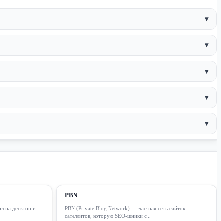
▾
▾
▾
▾
▾
PBN
ил на десктоп и
PBN (Private Blog Network) — частная сеть сайтов-
сателлитов, которую SEO-шники с...