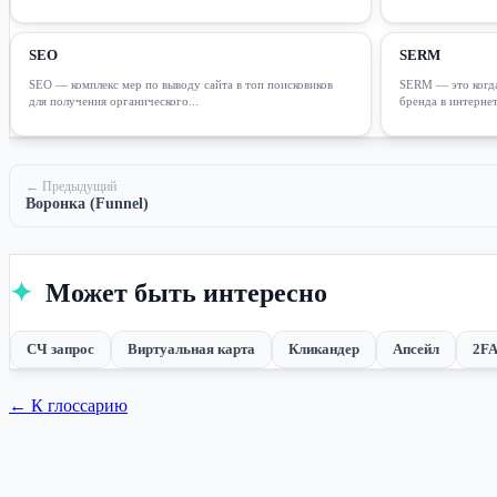
SEO
SERM
SEO — комплекс мер по выводу сайта в топ поисковиков
SERM — это когда
для получения органического...
бренда в интернете
← Предыдущий
Воронка (Funnel)
✦
Может быть интересно
СЧ запрос
Виртуальная карта
Кликандер
Апсейл
2FA
← К глоссарию