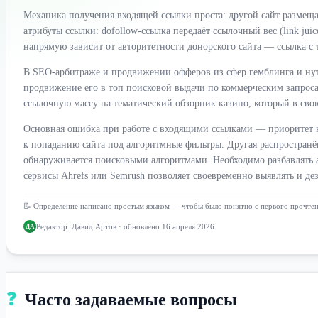
Механика получения входящей ссылки проста: другой сайт размеща
атрибуты ссылки: dofollow-ссылка передаёт ссылочный вес (link jui
напрямую зависит от авторитетности донорского сайта — ссылка с 
В SEO-арбитраже и продвижении офферов из сфер гемблинга и нутр
продвижение его в топ поисковой выдачи по коммерческим запроса
ссылочную массу на тематический обзорник казино, который в свою
Основная ошибка при работе с входящими ссылками — приоритет ко
к попаданию сайта под алгоритмные фильтры. Другая распространё
обнаруживается поисковыми алгоритмами. Необходимо разбавлять
сервисы Ahrefs или Semrush позволяет своевременно выявлять и де
📝 Определение написано простым языком — чтобы было понятно с первого прочте
Редактор:
Давид Артов
· обновлено 16 апреля 2026
ДА
❓
Часто задаваемые вопросы