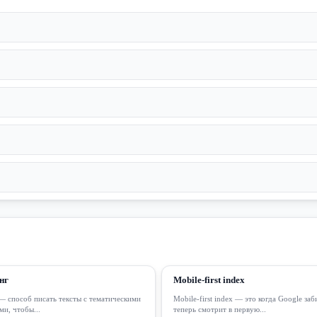
нг
Mobile-first index
— способ писать тексты с тематическими
Mobile-first index — это когда Google заб
и, чтобы...
теперь смотрит в первую...