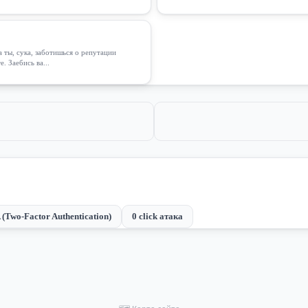
 ты, сука, заботишься о репутации
. Заебись ва...
 (Two-Factor Authentication)
0 click атака