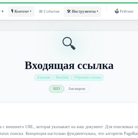
 ▾
🎙 Контент ▾
📅 События
🛠 Инструменты ▾
🗳 Рейтинг
🔍
Входящая ссылка
Бэклинк
Backlink
Обратная ссылка
SEO
Англицизм
а с внешнего URL, которая указывает на ваш документ. Для поисковых си
ьтатах поиска. Концепция настолько фундментальна, что алгоритм PageRa