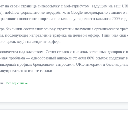
ет на своей странице гиперссылку с href-атрибутом, ведущим на ваш UR
ce), nofollow формально не передаёт, хотя Google неоднократно заявлял о 
трастового новостного портала и ссылка с устаревшего каталога 2009 го
а бэклинки составляют основу стратегии получения органического трафи
м, последующее направление трафика на целевой оффер. Типичная связк
 очередь ведёт на лендинг оффера.
личества над качеством. Сотня ссылок с низкокачественных доноров с п
нная проблема — однообразный анкор-лист: если 80% ссылок содержат то
 анкорный профиль брендовыми запросами, URL-анкорами и безанкорным
завуировать токсичные ссылки.
ния.
Все термины →