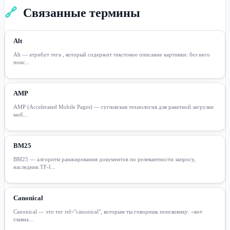
🔗
Связанные термины
Alt
Alt — атрибут тега , который содержит текстовое описание картинки: без него
поис...
AMP
AMP (Accelerated Mobile Pages) — гугловская технология для ракетной загрузки
моб...
BM25
BM25 — алгоритм ранжирования документов по релевантности запросу,
наследник TF-I...
Canonical
Canonical — это тег rel="canonical", которым ты говоришь поисковику: «вот
главна...