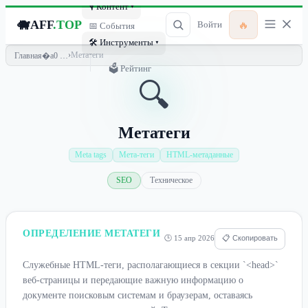
🎙 Контент ▾
🐗
AFF
.TOP
🔥
Войти
📅 События
🛠 Инструменты ▾
›
Метатеги
Главная
🗳 Рейтинг
🔍
Метатеги
Meta tags
Мета-теги
HTML-метаданные
SEO
Техническое
ОПРЕДЕЛЕНИЕ МЕТАТЕГИ
🕒 15 апр 2026
📋 Скопировать
Служебные HTML-теги, располагающиеся в секции `<head>`
веб-страницы и передающие важную информацию о
документе поисковым системам и браузерам, оставаясь