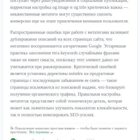
поступает через push-уведомления и социальные публикации,
корректная настройка og:image и og:title критически важна —
некачественные метатеги могут существенно снизить
конверсию еще на этапе привлечения внимания пользователя.
Распространенные ошибки при работе с метатегами включают
дублирование описаний на всех страницах сайта, что
негативно воспринимается алгоритмами Google. Устаревшая
практика заполнения тега keywords случайными фразами
также не имеет смысла, поскольку этот элемент давно не
учитывается при ранжировании. Критической ошибкой
является установка директивы noindex на продуктовые
страницы с последующим забыванием ее снять — такие
страницы исключаются из поисковой выдачи, что блокирует
получение органического трафика. Правильная настройка
метатегов представляет собой техническую деталь, которая
может как значительно улучшить показатели кликабельности,
так и полностью нивелировать SEO-усилия.
📝 Определение написано простым языком — чтобы было понятно с первого
прочтения.
Все термины →