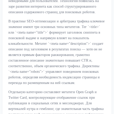
невидимыми для пользователей. Технология появилась на
заре развития интернета как способ структурированного
описания содержимого страниц для поисковых роботов.
В практике SEO-оптимизации и арбитража трафика ключевое
значение имеют три основных типа метатегов. Тег `<title>`
или `<meta name="title">` формирует заголовок сниппета в
поисковой выдаче и напрямую влияет на показатель
кликабельности. Метатег `<meta name="description">` создает
описание под заголовком в результатах поиска — хотя он не
является прямым фактором ранжирования, грамотно
составленное описание значительно повышает CTR и,
соответственно, объем органического трафика. Директивы
`<meta name="robots">` управляют поведением поисковых
роботов, определяя необходимость индексации страницы и
перехода по размещенным на ней ссылкам.
Отдельную категорию составляют метатеги Open Graph и
Twitter Card, контролирующие отображение ссылок при
публикации в социальных сетях и мессенджерах. Для
вертикалей нутра и гемблинг, где значительная часть трафика