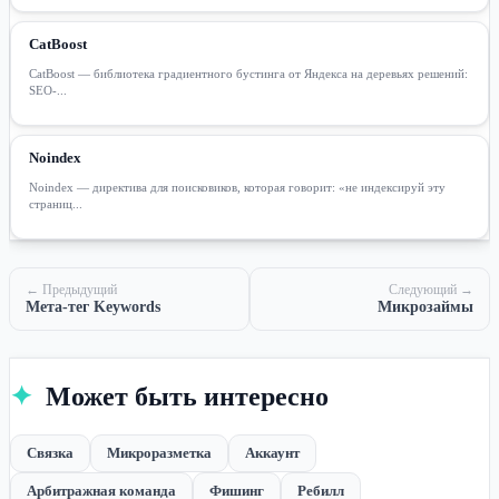
CatBoost
CatBoost — библиотека градиентного бустинга от Яндекса на деревьях решений:
SEO-...
Noindex
Noindex — директива для поисковиков, которая говорит: «не индексируй эту
страниц...
← Предыдущий
Следующий →
Мета-тег Keywords
Микрозаймы
✦
Может быть интересно
Связка
Микроразметка
Аккаунт
Арбитражная команда
Фишинг
Ребилл