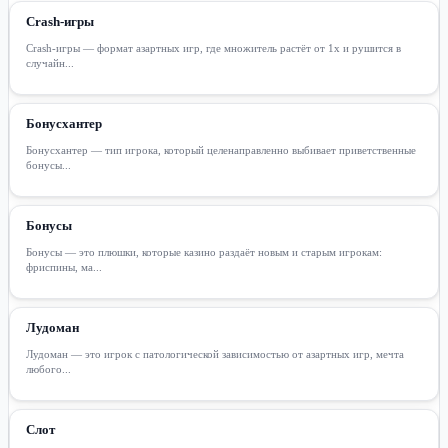
Crash-игры
Crash-игры — формат азартных игр, где множитель растёт от 1x и рушится в
случайн...
Бонусхантер
Бонусхантер — тип игрока, который целенаправленно выбивает приветственные
бонусы...
Бонусы
Бонусы — это плюшки, которые казино раздаёт новым и старым игрокам:
фриспины, ма...
Лудоман
Лудоман — это игрок с патологической зависимостью от азартных игр, мечта
любого...
Слот