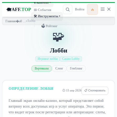
🎙 Контент ▾
🐗
AFF
.TOP
🔥
Войти
📅 События
🛠 Инструменты ▾
›
Лобби
Главная
🗳 Рейтинг
🧩
Лобби
Игровое лобби
Casino Lobby
Вертикали
Сленг
Гемблинг
ОПРЕДЕЛЕНИЕ ЛОББИ
🕒 15 апр 2026
📋 Скопировать
Главный экран онлайн-казино, который представляет собой
витрину всех доступных игр и услуг оператора. Это первое,
что видит игрок после регистрации или авторизации: слоты,