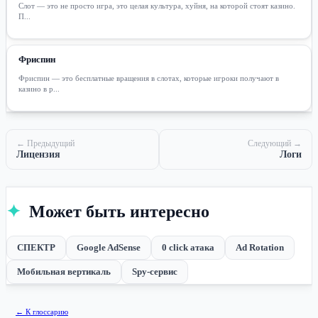
Слот — это не просто игра, это целая культура, хуйня, на которой стоят казино.
П...
Фриспин
Фриспин — это бесплатные вращения в слотах, которые игроки получают в
казино в р...
← Предыдущий
Следующий →
Лицензия
Логи
✦
Может быть интересно
СПЕКТР
Google AdSense
0 click атака
Ad Rotation
Мобильная вертикаль
Spy-сервис
← К глоссарию