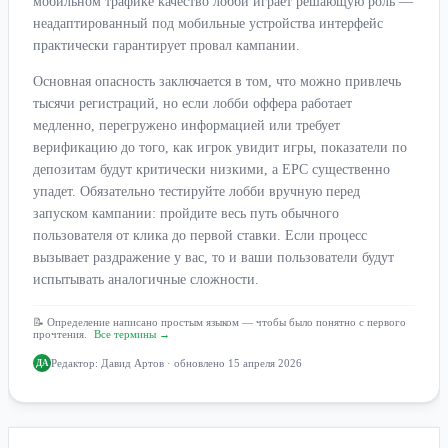
мобильном трафике качество лобби играет решающую роль —
неадаптированный под мобильные устройства интерфейс
практически гарантирует провал кампании.
Основная опасность заключается в том, что можно привлечь
тысячи регистраций, но если лобби оффера работает
медленно, перегружено информацией или требует
верификацию до того, как игрок увидит игры, показатели по
депозитам будут критически низкими, а EPC существенно
упадет. Обязательно тестируйте лобби вручную перед
запуском кампании: пройдите весь путь обычного
пользователя от клика до первой ставки. Если процесс
вызывает раздражение у вас, то и ваши пользователи будут
испытывать аналогичные сложности.
📝 Определение написано простым языком — чтобы было понятно с первого
прочтения.
Все термины →
Редактор:
Давид Артов
· обновлено 15 апреля 2026
ДА