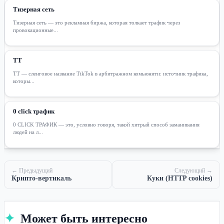
Тизерная сеть
Тизерная сеть — это рекламная биржа, которая толкает трафик через
провокационные...
ТТ
ТТ — сленговое название TikTok в арбитражном комьюнити: источник трафика,
которы...
0 click трафик
0 CLICK ТРАФИК — это, условно говоря, такой хитрый способ заманивания
людей на л...
← Предыдущий
Следующий →
Крипто-вертикаль
Куки (HTTP cookies)
✦
Может быть интересно