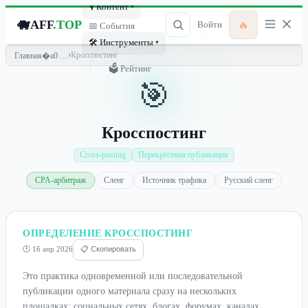
🎙 Контент ▾
🐗
AFF
.TOP
🔥
Войти
📅 События
🛠 Инструменты ▾
›
Кросспостинг
Главная
🗳 Рейтинг
🎯
Кросспостинг
Cross-posting
Перекрёстная публикация
CPA-арбитраж
Сленг
Источник трафика
Русский сленг
ОПРЕДЕЛЕНИЕ КРОССПОСТИНГ
🕒 16 апр 2026
📋 Скопировать
Это практика одновременной или последовательной
публикации одного материала сразу на нескольких
площадках: социальных сетях, блогах, форумах, каналах.