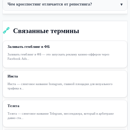
Чем кросспостинг отличается от репостинга?
▾
🔗
Связанные термины
Заливать гемблинг в ФБ
Заливать гемблинг в ФБ — это запускать рекламу казино-офферов через
Facebook Ads...
Инста
Инста — сленговое название Instagram, главной площадки для визуального
трафика в...
Телега
Телега — сленговое название Telegram, мессенджера, который в арбитраже
давно ста...