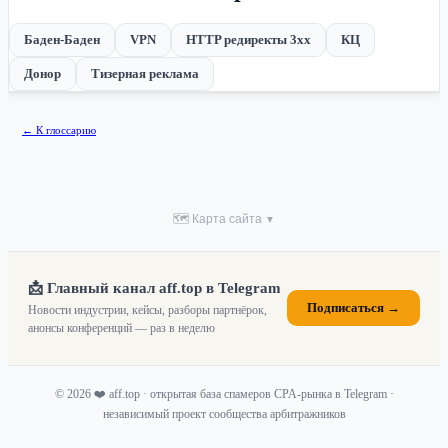
Баден-Баден
VPN
HTTP редиректы 3xx
КЦ
Донор
Тизерная реклама
← К глоссарию
🗺 Карта сайта
▼
📩 Главный канал aff.top в Telegram
Подписаться →
Новости индустрии, кейсы, разборы партнёрок,
анонсы конференций — раз в неделю
© 2026 ❤️ aff.top · открытая база спамеров CPA-рынка в Telegram ·
независимый проект сообщества арбитражников