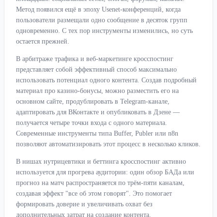
Метод появился ещё в эпоху Usenet-конференций, когда
пользователи размещали одно сообщение в десяток групп
одновременно. С тех пор инструменты изменились, но суть
остается прежней.
В арбитраже трафика и веб-маркетинге кросспостинг
представляет собой эффективный способ максимально
использовать потенциал одного контента. Создав подробный
материал про казино-бонусы, можно разместить его на
основном сайте, продублировать в Telegram-канале,
адаптировать для ВКонтакте и опубликовать в Дзене —
получается четыре точки входа с одного материала.
Современные инструменты типа Buffer, Publer или n8n
позволяют автоматизировать этот процесс в несколько кликов.
В нишах нутрицевтики и беттинга кросспостинг активно
используется для прогрева аудитории: один обзор БАДа или
прогноз на матч распространяется по трём-пяти каналам,
создавая эффект "все об этом говорят". Это помогает
формировать доверие и увеличивать охват без
дополнительных затрат на создание контента.