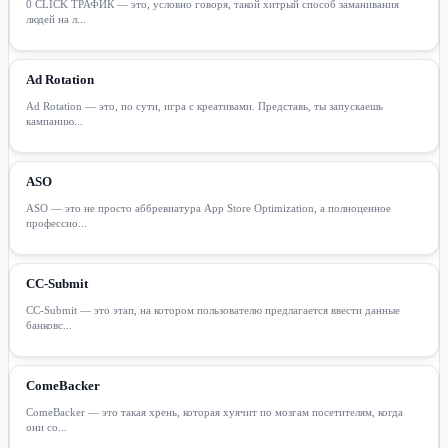
0 CLICK ТРАФИК — это, условно говоря, такой хитрый способ заманивания
людей на л...
Ad Rotation
Ad Rotation — это, по сути, игра с креативами. Представь, ты запускаешь
кампанию...
ASO
ASO — это не просто аббревиатура App Store Optimization, а полноценное
профессио...
CC-Submit
CC-Submit — это этап, на котором пользователю предлагается ввести данные
банковс...
ComeBacker
ComeBacker — это такая хрень, которая хуячит по мозгам посетителям, когда
они со...