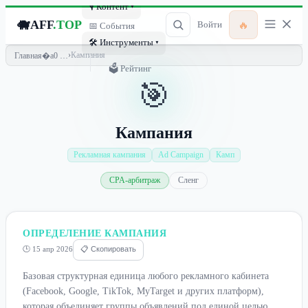
🎙 Контент ▾
🐗
AFF
.TOP
🔥
Войти
📅 События
🛠 Инструменты ▾
›
Кампания
Главная
🗳 Рейтинг
🎯
Кампания
Рекламная кампания
Ad Campaign
Камп
CPA-арбитраж
Сленг
ОПРЕДЕЛЕНИЕ КАМПАНИЯ
🕒 15 апр 2026
📋 Скопировать
Базовая структурная единица любого рекламного кабинета
(Facebook, Google, TikTok, MyTarget и других платформ),
которая объединяет группы объявлений под единой целью