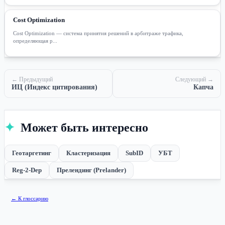
Cost Optimization
Cost Optimization — система принятия решений в арбитраже трафика,
определяющая р...
← Предыдущий
Следующий →
ИЦ (Индекс цитирования)
Капча
✦
Может быть интересно
Геотаргетинг
Кластеризация
SubID
УБТ
Reg-2-Dep
Прелендинг (Prelander)
← К глоссарию