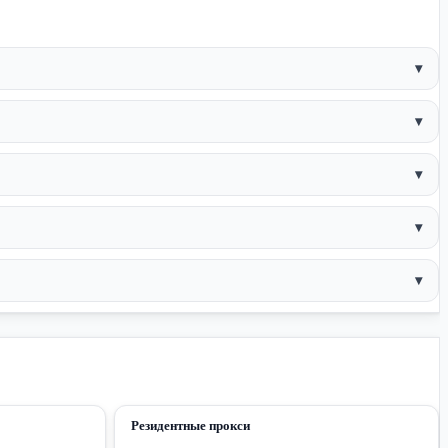
▾
▾
▾
▾
▾
Резидентные прокси