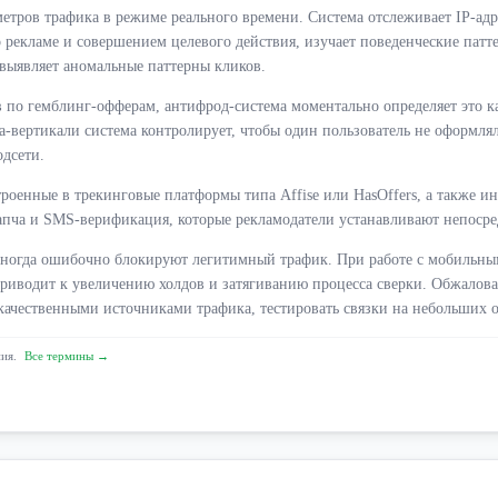
тров трафика в режиме реального времени. Система отслеживает IP-адре
о рекламе и совершением целевого действия, изучает поведенческие патт
 выявляет аномальные паттерны кликов.
ов по гемблинг-офферам, антифрод-система моментально определяет это к
-вертикали система контролирует, чтобы один пользователь не оформлял 
одсети.
оенные в трекинговые платформы типа Affise или HasOffers, а также ин
ча и SMS-верификация, которые рекламодатели устанавливают непосред
 иногда ошибочно блокируют легитимный трафик. При работе с мобиль
 приводит к увеличению холдов и затягиванию процесса сверки. Обжалов
 качественными источниками трафика, тестировать связки на небольших 
ния.
Все термины →