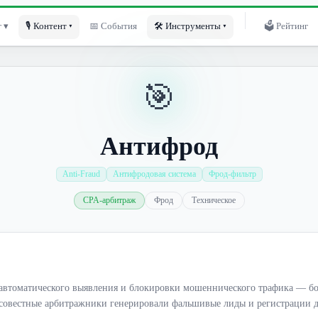
 ▾
🎙 Контент ▾
📅 События
🛠 Инструменты ▾
🗳 Рейтинг
🎯
Антифрод
Anti-Fraud
Антифродовая система
Фрод-фильтр
CPA-арбитраж
Фрод
Техническое
автоматического выявления и блокировки мошеннического трафика — бот
росовестные арбитражники генерировали фальшивые лиды и регистрации 