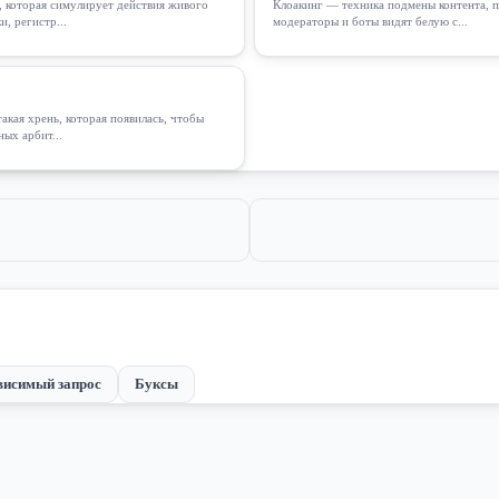
 которая симулирует действия живого
Клоакинг — техника подмены контента, 
и, регистр...
модераторы и боты видят белую с...
акая хрень, которая появилась, чтобы
ных арбит...
висимый запрос
Буксы