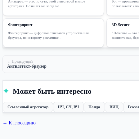
Антифрод — это, по сути, твой супергерой в мире
Бот — программа,
арбитража. Появился он, когда мо...
пользователя: клик
Фингерпринт
3D-Secure
Фингерпринт — цифровой отпечаток устройства или
3D-Secure — это т
браузера, по которому рекламные...
защитить нас, бед
← Предыдущий
Антидетект-браузер
✦
Может быть интересно
Ссылочный агрегатор
НЧ, СЧ, ВЧ
Панда
ВИЦ
Геоза
← К глоссарию