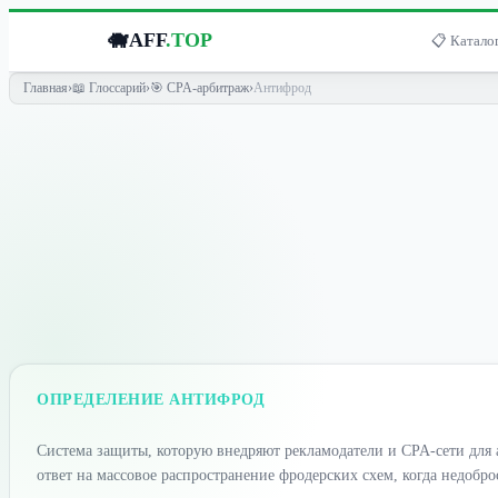
🐗
AFF
.TOP
📋 Каталог
Главная
›
📖 Глоссарий
›
🎯 CPA-арбитраж
›
Антифрод
ОПРЕДЕЛЕНИЕ АНТИФРОД
Система защиты, которую внедряют рекламодатели и CPA-сети для 
ответ на массовое распространение фродерских схем, когда недоб