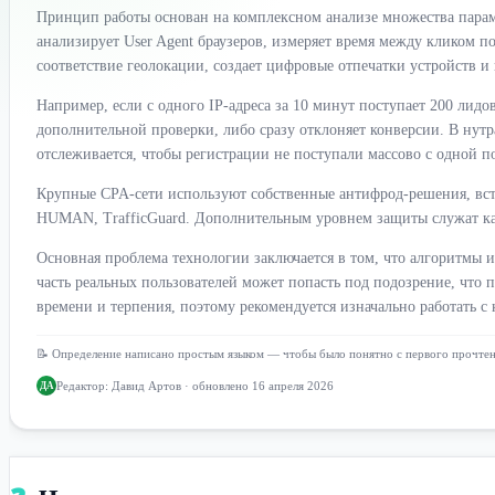
Принцип работы основан на комплексном анализе множества параме
анализирует User Agent браузеров, измеряет время между кликом п
соответствие геолокации, создает цифровые отпечатки устройств и
Например, если с одного IP-адреса за 10 минут поступает 200 лид
дополнительной проверки, либо сразу отклоняет конверсии. В нутра
отслеживается, чтобы регистрации не поступали массово с одной п
Крупные CPA-сети используют собственные антифрод-решения, встр
HUMAN, TrafficGuard. Дополнительным уровнем защиты служат кап
Основная проблема технологии заключается в том, что алгоритмы
часть реальных пользователей может попасть под подозрение, что
времени и терпения, поэтому рекомендуется изначально работать с
📝 Определение написано простым языком — чтобы было понятно с первого прочте
Редактор:
Давид Артов
· обновлено 16 апреля 2026
ДА