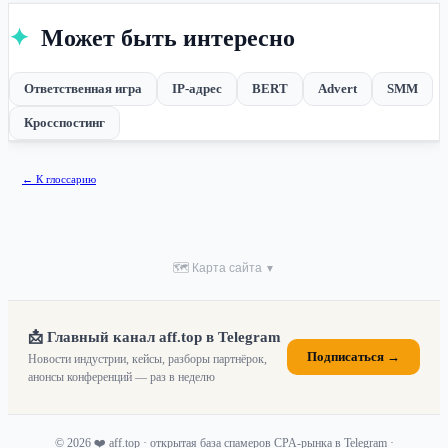
✦
Может быть интересно
Ответственная игра
IP-адрес
BERT
Advert
SMM
Кросспостинг
← К глоссарию
🗺 Карта сайта
▼
📩 Главный канал aff.top в Telegram
Подписаться →
Новости индустрии, кейсы, разборы партнёрок,
анонсы конференций — раз в неделю
© 2026 ❤️ aff.top · открытая база спамеров CPA-рынка в Telegram ·