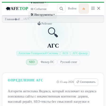
🎙 Контент ▾
🐗
AFF
.TOP
🔥
Войти
📅 События
🛠 Инструменты ▾
›
АГС
Главная
🗳 Рейтинг
🔍
АГС
Антиспам Голицынской Системы
AGS
АГС-фильтр
SEO
Фильтр ПС
Русский сленг
ОПРЕДЕЛЕНИЕ АГС
🕒 15 апр 2026
📋 Скопировать
Алгоритм антиспама Яндекса, который исключает из индекса
поисковика сайты с некачественным контентом: дорвеи,
массовый рерайт, SEO-тексты без смысловой нагрузки и