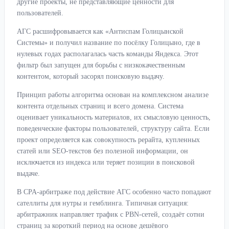
другие проекты, не представляющие ценности для
пользователей.
АГС расшифровывается как «Антиспам Голицынской
Системы» и получил название по посёлку Голицыно, где в
нулевых годах располагалась часть команды Яндекса. Этот
фильтр был запущен для борьбы с низкокачественным
контентом, который засорял поисковую выдачу.
Принцип работы алгоритма основан на комплексном анализе
контента отдельных страниц и всего домена. Система
оценивает уникальность материалов, их смысловую ценность,
поведенческие факторы пользователей, структуру сайта. Если
проект определяется как совокупность рерайта, купленных
статей или SEO-текстов без полезной информации, он
исключается из индекса или теряет позиции в поисковой
выдаче.
В CPA-арбитраже под действие АГС особенно часто попадают
сателлиты для нутры и гемблинга. Типичная ситуация:
арбитражник направляет трафик с PBN-сетей, создаёт сотни
страниц за короткий период на основе дешёвого