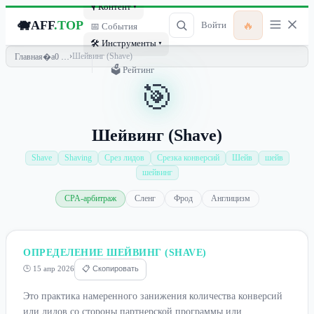
🎙 Контент ▾
🐗
AFF
.TOP
🔥
Войти
📅 События
🛠 Инструменты ▾
›
Шейвинг (Shave)
Главная
🗳 Рейтинг
🎯
Шейвинг (Shave)
Shave
Shaving
Срез лидов
Срезка конверсий
Шейв
шейв
шейвинг
CPA-арбитраж
Сленг
Фрод
Англицизм
ОПРЕДЕЛЕНИЕ ШЕЙВИНГ (SHAVE)
🕒 15 апр 2026
📋 Скопировать
Это практика намеренного занижения количества конверсий
или лидов со стороны партнерской программы или