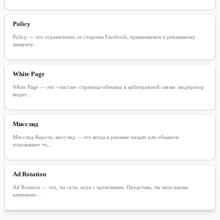
Policy
Policy — это ограничение со стороны Facebook, применяемое к рекламному
аккаунту...
White Page
White Page — это «чистая» страница-обманка в арбитражной связке: модератор
видит...
Мисслид
Мисслид Короче, мисслид — это когда в рекламе пиздят или обманом
показывают то,...
Ad Rotation
Ad Rotation — это, по сути, игра с креативами. Представь, ты запускаешь
кампанию...