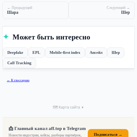
← Предыдущий
Следующий →
Шара
Шер
✦
Может быть интересно
Deepfake
EPL
Mobile-first index
Апсейл
Шер
Call Tracking
← К глоссарию
🗺 Карта сайта
▼
📩 Главный канал aff.top в Telegram
Подписаться →
Новости индустрии, кейсы, разборы партнёрок,