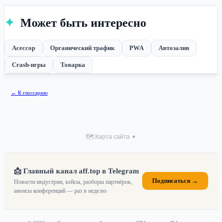
✦
Может быть интересно
Асессор
Органический трафик
PWA
Автозалив
Crash-игры
Товарка
← К глоссарию
🗺 Карта сайта
▼
📩 Главный канал aff.top в Telegram
Подписаться →
Новости индустрии, кейсы, разборы партнёрок,
анонсы конференций — раз в неделю