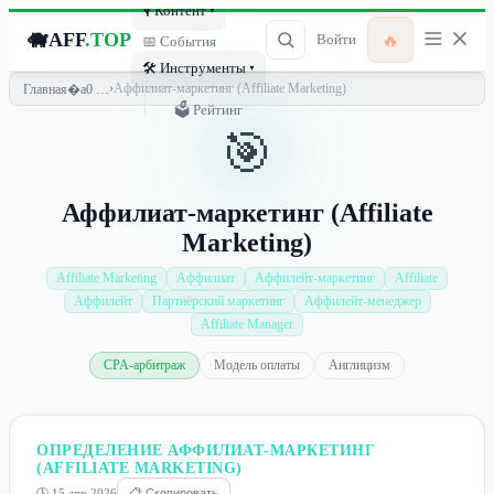
🎙 Контент ▾
🐗
AFF
.TOP
🔥
Войти
📅 События
🛠 Инструменты ▾
›
Аффилиат-маркетинг (Affiliate Marketing)
Главная
🗳 Рейтинг
🎯
Аффилиат-маркетинг (Affiliate
Marketing)
Affiliate Marketing
Аффилиат
Аффилейт-маркетинг
Affiliate
Аффилейт
Партнёрский маркетинг
Аффилейт-менеджер
Affiliate Manager
CPA-арбитраж
Модель оплаты
Англицизм
ОПРЕДЕЛЕНИЕ АФФИЛИАТ-МАРКЕТИНГ
(AFFILIATE MARKETING)
🕒 15 апр 2026
📋 Скопировать