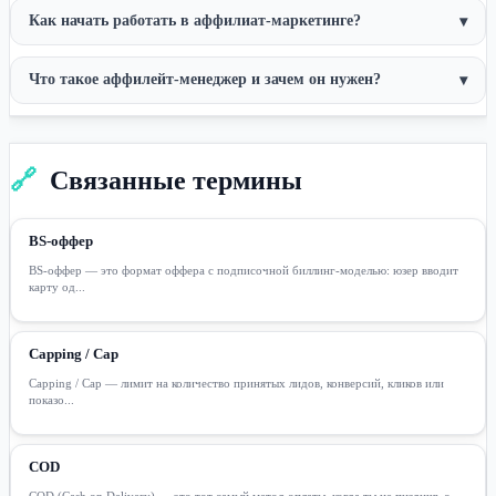
Как начать работать в аффилиат-маркетинге?
▾
Что такое аффилейт-менеджер и зачем он нужен?
▾
🔗
Связанные термины
BS-оффер
BS-оффер — это формат оффера с подписочной биллинг-моделью: юзер вводит
карту од...
Capping / Cap
Capping / Cap — лимит на количество принятых лидов, конверсий, кликов или
показо...
COD
COD (Cash on Delivery) — это тот самый метод оплаты, когда ты не пиздишь с